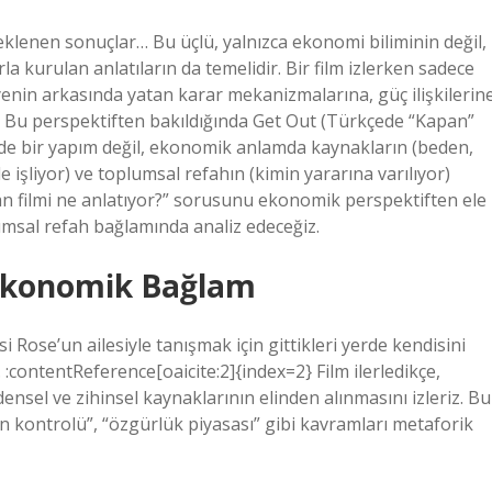
eklenen sonuçlar… Bu üçlü, yalnızca ekonomi biliminin değil,
a kurulan anlatıların da temelidir. Bir film izlerken sadece
yenin arkasında yatan karar mekanizmalarına, güç ilişkilerin
 Bu perspektiften bakıldığında Get Out (Türkçede “Kapan”
ünde bir yapım değil, ekonomik anlamda kaynakların (beden,
e işliyor) ve toplumsal refahın (kimin yararına varılıyor)
pan filmi ne anlatıyor?” sorusunu ekonomik perspektiften ele
lumsal refah bağlamında analiz edeceğiz.
 Ekonomik Bağlam
si Rose’un ailesiyle tanışmak için gittikleri yerde kendisini
:contentReference[oaicite:2]{index=2} Film ilerledikçe,
densel ve zihinsel kaynaklarının elinden alınmasını izleriz. Bu
n kontrolü”, “özgürlük piyasası” gibi kavramları metaforik