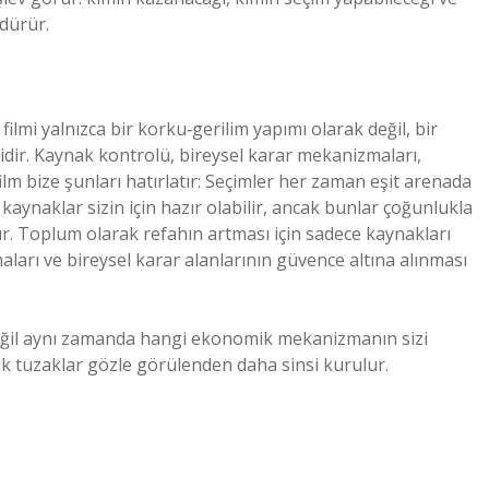
dürür.
filmi yalnızca bir korku‑gerilim yapımı olarak değil, bir
dir. Kaynak kontrolü, bireysel karar mekanizmaları,
ilm bize şunları hatırlatır: Seçimler her zaman eşit arenada
kaynaklar sizin için hazır olabilir, ancak bunlar çoğunlukla
ır. Toplum olarak refahın artması için sadece kaynakları
ları ve bireysel karar alanlarının güvence altına alınması
e değil aynı zamanda hangi ekonomik mekanizmanın sizi
k tuzaklar gözle görülenden daha sinsi kurulur.