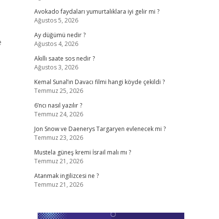
Avokado faydaları yumurtalıklara iyi gelir mi ?
Ağustos 5, 2026
Ay düğümü nedir ?
e
Ağustos 4, 2026
Akıllı saate sos nedir ?
Ağustos 3, 2026
Kemal Sunal’ın Davacı filmi hangi köyde çekildi ?
Temmuz 25, 2026
6’ncı nasıl yazılır ?
Temmuz 24, 2026
Jon Snow ve Daenerys Targaryen evlenecek mi ?
Temmuz 23, 2026
Mustela güneş kremi İsrail malı mı ?
Temmuz 21, 2026
Atanmak ingilizcesi ne ?
Temmuz 21, 2026