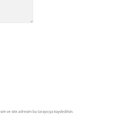
im ve site adresim bu tarayıcıya kaydedilsin.