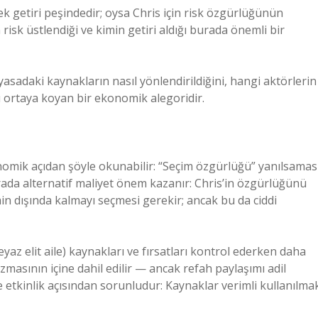
sek getiri peşindedir; oysa Chris için risk özgürlüğünün
risk üstlendiği ve kimin getiri aldığı burada önemli bir
piyasadaki kaynakların nasıl yönlendirildiğini, hangi aktörlerin
ı ortaya koyan bir ekonomik alegoridir.
omik açıdan şöyle okunabilir: “Seçim özgürlüğü” yanılsamas
Burada alternatif maliyet önem kazanır: Chris’in özgürlüğünü
in dışında kalmayı seçmesi gerekir; ancak bu da ciddi
yaz elit aile) kaynakları ve fırsatları kontrol ederken daha
masının içine dahil edilir — ancak refah paylaşımı adil
e etkinlik açısından sorunludur: Kaynaklar verimli kullanılma