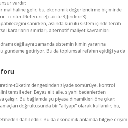
nsur vardır:
bir mal haline gelir; bu, ekonomik değerlendirme biçiminde
ır. :contentReference[oaicite:3]{index=3}
apabileceğini sanırken, aslında kurulu sistem içinde tercih
el kararların sınırları, alternatif maliyet kavramları
l dramı değil aynı zamanda sistemin kimin yararına
u gündeme getiriyor. Bu da toplumsal refahın eşitliği ya da
aforu
 üretim‑tüketim dengesinden ziyade sömürüye, kontrol
i temsil eder. Beyaz elit aile, siyahi bedenlerden
a çalışır. Bu bağlamda şu piyasa dinamikleri öne çıkar:
 amaçları doğrultusunda bir “altyapı” olarak kullanılır; bu,
ark etmeden dahil edilir. Bu da ekonomik anlamda bilgiye erişim