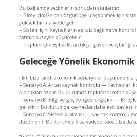
Bu bağlamda seçimlerin sonuçları şunlardır:
– Birey için: Gerçek özgürlüğe ulaşabilmek için si
yüksek bir maliyetle gelir.
– Sistem için: Kaynakların eşitsiz dağılımı ve kon
tatmin düzeyini düşürebilir.
– Toplum için: Eşitsizlik arttıkça, güven ve işbirliği
Geleceğe Yönelik Ekonomik
Film bize farklı ekonomik senaryolar düşünmemiz içi
– Senaryo A: Artan kaynak kontrolü — Kaynakları kon
olanakları azalır. Bu durumda toplumsal refah düşer,
– Senaryo B: Bilgi ve güç dengesi değişimi — Bireyler
geliştirir. Bu durumda kaynaklar daha eşit paylaşılır
– Senaryo C: Sistem kırılması — Kaynak kontrolü mod
düzenlenir. Bu durumda kısa vadede kaos olsa da uzu
“Get Out” filmi bu senaryoların bir alegorisi olarak 