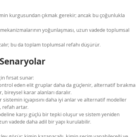
stemin kurgusundan çıkmak gerekir; ancak bu çoğunlukla
trol mekanizmalarının yoğunlaşması, uzun vadede toplumsal
 azalır; bu da toplam toplumsal refahı düşürür.
 Senaryolar
n fırsat sunar:
trol eden elit gruplar daha da güçlenir, alternatif bırakma
 bireysel karar alanları daralır.
 sistemin içyapısını daha iyi anlar ve alternatif modeller
, refah artar.
eline karşı güçlü bir tepki oluşur ve sistem yeniden
n vadede daha adil bir yapı kurulabilir.
işlev görür: kimin kazanacağı, kimin seçim yapabileceği ve