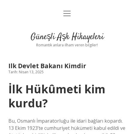
menüyü
Anasayfa
aç
Gizlilik Politikası
Güneşli Aşk Hikayeleri
Yasal Uyarı
Romantik anlara ilham veren bilgiler!
Hakkımızda
Ilk Devlet Bakanı Kimdir
Tarih: Nisan 13, 2025
İlk Hükûmeti kim
kurdu?
Bu, Osmanlı İmparatorluğu ile idari bağları kopardı.
13 Ekim 1923’te cumhuriyet hükümeti kabul edildi ve