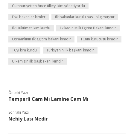
Cumhuriyetten önce ülkeyi kim yönetiyordu
Eski bakanlar kimler
İlk bakanlar kurulu nasıl oluşmuştur
İlk Hükûmeti kim kurdu
İlk kadın Milli Eğitim Bakanı kimdir
Osmanlının ilk eğitim bakanı kimdir
TCnin kurucusu kimdir
TCyi kim kurdu
Türkiyenin ilk başkanı kimdir
Ülkemizin ilk başbakanı kimdir
Önceki Yazı
Temperli Cam Mı Lamine Cam Mı
Sonraki Yazı
Nehiy Lası Nedir