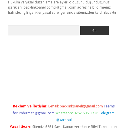
Hukuka ve yasal düzenlemelere aykırı olduğunu düşündüğünüz
içerikleri,
backlinkpanelicomtr@gmail.com
adresine bildirmeniz
halinde, ilgili içerikler yasal süre içerisinde sitemizden kaldırılacaktır.
Arama
xper giriş adresi güncellendi
betexper.xyz
hiltonbet yeni giri
Reklam ve İletişim:
E-mail:
backlinkpaneli@gmail.com
Teams:
forumhizmeti@gmail.com
Whatsapp: 0262 606 0 726
Telegram:
@karabul
Yasal Uyarı:
Sitemiz, 5651 Sayılı Kanun gereğince Bilgi Teknolojileri