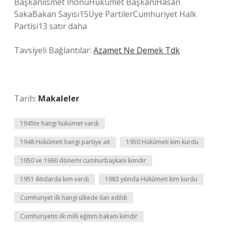
Başkanıİsmet İnönüHükümet BaşkanıHasan
SakaBakan Sayısı15Üye PartilerCumhuriyet Halk
Partisi13 satır daha
Tavsiyeli Bağlantılar:
Azamet Ne Demek Tdk
Tarih:
Makaleler
1945te hangi hükümet vardı
1948 Hükûmeti hangi partiye ait
1950 Hükûmeti kim kurdu
1950 ve 1960 dönemi cumhurbaşkanı kimdir
1951 iktidarda kim vardı
1983 yılında Hükûmeti kim kurdu
Cumhuriyet ilk hangi ülkede ilan edildi
Cumhuriyetin ilk milli eğitim bakanı kimdir