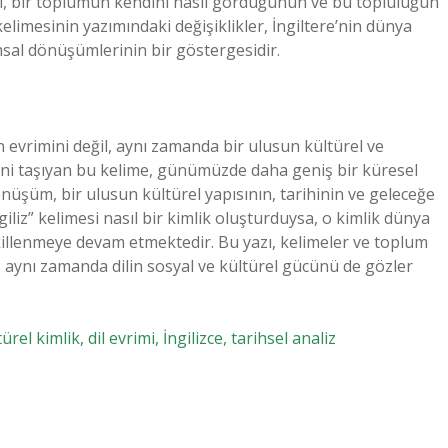
rimi, bir toplumun kendini nasıl gördüğünün ve bu topluluğun
” kelimesinin yazımındaki değişiklikler, İngiltere’nin dünya
msal dönüşümlerinin bir göstergesidir.
lin evrimini değil, aynı zamanda bir ulusun kültürel ve
ni taşıyan bu kelime, günümüzde daha geniş bir küresel
 dönüşüm, bir ulusun kültürel yapısının, tarihinin ve geleceğe
iliz” kelimesi nasıl bir kimlik oluşturduysa, o kimlik dünya
ekillenmeye devam etmektedir. Bu yazı, kelimeler ve toplum
 aynı zamanda dilin sosyal ve kültürel gücünü de gözler
rel kimlik, dil evrimi, İngilizce, tarihsel analiz