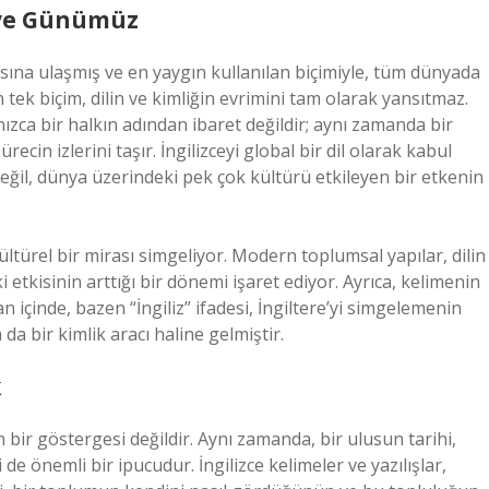
 ve Günümüz
asına ulaşmış ve en yaygın kullanılan biçimiyle, tüm dünyada
 tek biçim, dilin ve kimliğin evrimini tam olarak yansıtmaz.
alnızca bir halkın adından ibaret değildir; aynı zamanda bir
ecin izlerini taşır. İngilizceyi global bir dil olarak kabul
i değil, dünya üzerindeki pek çok kültürü etkileyen bir etkenin
ültürel bir mirası simgeliyor. Modern toplumsal yapılar, dilin
 etkisinin arttığı bir dönemi işaret ediyor. Ayrıca, kelimenin
 içinde, bazen “İngiliz” ifadesi, İngiltere’yi simgelemenin
da bir kimlik aracı haline gelmiştir.
k
n bir göstergesi değildir. Aynı zamanda, bir ulusun tarihi,
 de önemli bir ipucudur. İngilizce kelimeler ve yazılışlar,