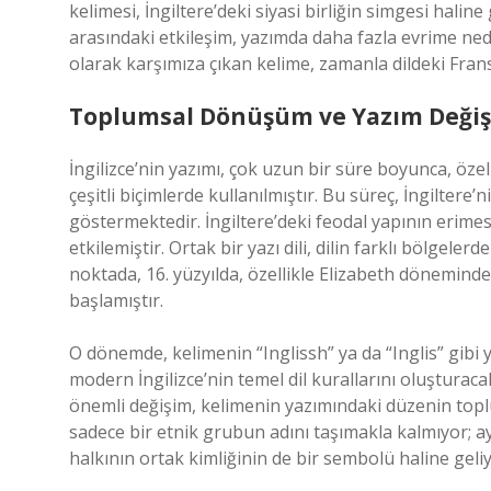
kelimesi, İngiltere’deki siyasi birliğin simgesi haline
arasındaki etkileşim, yazımda daha fazla evrime neden
olarak karşımıza çıkan kelime, zamanla dildeki Frans
Toplumsal Dönüşüm ve Yazım Değişi
İngilizce’nin yazımı, çok uzun bir süre boyunca, özell
çeşitli biçimlerde kullanılmıştır. Bu süreç, İngiltere
göstermektedir. İngiltere’deki feodal yapının erimesi,
etkilemiştir. Ortak bir yazı dili, dilin farklı bölgele
noktada, 16. yüzyılda, özellikle Elizabeth döneminde,
başlamıştır.
O dönemde, kelimenin “Inglissh” ya da “Inglis” gibi y
modern İngilizce’nin temel dil kurallarını oluşturac
önemli değişim, kelimenin yazımındaki düzenin toplu
sadece bir etnik grubun adını taşımakla kalmıyor; ayn
halkının ortak kimliğinin de bir sembolü haline geli