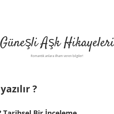
Güneşli Aşk Hikayeler
Romantik anlara ilham veren bilgiler!
yazılır ?
r? Tarihsel Bir İnceleme