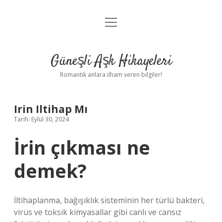
menüyü
Anasayfa
aç
Gizlilik Politikası
Güneşli Aşk Hikayeleri
Yasal Uyarı
Romantik anlara ilham veren bilgiler!
Hakkımızda
Irin Iltihap Mı
Tarih: Eylül 30, 2024
İrin çıkması ne
demek?
İltihaplanma, bağışıklık sisteminin her türlü bakteri,
virüs ve toksik kimyasallar gibi canlı ve cansız