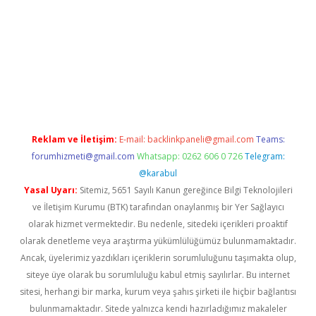
xper giriş adresi güncellendi
betexper.xyz
hiltonbet yeni giri
Reklam ve İletişim:
E-mail:
backlinkpaneli@gmail.com
Teams:
forumhizmeti@gmail.com
Whatsapp: 0262 606 0 726
Telegram:
@karabul
Yasal Uyarı:
Sitemiz, 5651 Sayılı Kanun gereğince Bilgi Teknolojileri
ve İletişim Kurumu (BTK) tarafından onaylanmış bir Yer Sağlayıcı
olarak hizmet vermektedir. Bu nedenle, sitedeki içerikleri proaktif
olarak denetleme veya araştırma yükümlülüğümüz bulunmamaktadır.
Ancak, üyelerimiz yazdıkları içeriklerin sorumluluğunu taşımakta olup,
siteye üye olarak bu sorumluluğu kabul etmiş sayılırlar. Bu internet
sitesi, herhangi bir marka, kurum veya şahıs şirketi ile hiçbir bağlantısı
bulunmamaktadır. Sitede yalnızca kendi hazırladığımız makaleler