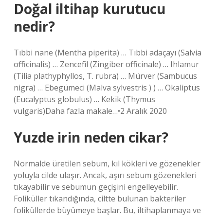
Doğal iltihap kurutucu
nedir?
Tıbbi nane (Mentha piperita) … Tıbbi adaçayı (Salvia
officinalis) … Zencefil (Zingiber officinale) … Ihlamur
(Tilia plathyphyllos, T. rubra) … Mürver (Sambucus
nigra) … Ebegümeci (Malva sylvestris ) ) … Okaliptüs
(Eucalyptus globulus) … Kekik (Thymus
vulgaris)Daha fazla makale…•2 Aralık 2020
Yuzde irin neden cikar?
Normalde üretilen sebum, kıl kökleri ve gözenekler
yoluyla cilde ulaşır. Ancak, aşırı sebum gözenekleri
tıkayabilir ve sebumun geçişini engelleyebilir.
Foliküller tıkandığında, ciltte bulunan bakteriler
foliküllerde büyümeye başlar. Bu, iltihaplanmaya ve