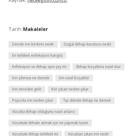
Kaynak:
heceegitim.com.tr
Tarih:
Makaleler
Deride irin birikimi nedir
Doğal iltihap kurutucu nedir
En tehlikeli enfeksiyon hangisi
Enfeksiyon ve iltihap aynı şey mi
İltihap boşaltma nasıl olur
İrin çıkması ne demek
İrin nasıl boşaltılır
İrin nereden gelir
Kör çıban neden çıkar
Popoda irin neden çıkar
Tıp dilinde iltihap ne demek
Vücutta iltihap olduğunu nasıl anlarız
Vücuttaki iltihabı atmak için ne yapmak lazım
Vücuttaki iltihap tehlikeli mi
Vücuttan çıkan irin nedir