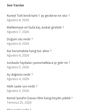
Sidebar
Son Yazılar
Kuveyt Türk kredi kartı 1 ay gecikirse ne olur ?
Ağustos 8, 2026
Mahkemeye en fazla kaç avukat girebilir ?
Ağustos 7, 2026
Doğum otu nedir ?
Ağustos 6, 2026
Kur korumalıda hangi kur alınır ?
Ağustos 6, 2026
Avokado faydaları yumurtalıklara iyi gelir mi ?
Ağustos 5, 2026
Ay düğümü nedir ?
Ağustos 4, 2026
Akıllı saate sos nedir ?
Ağustos 3, 2026
Kemal Sunal’ın Davacı filmi hangi köyde çekildi ?
Temmuz 25, 2026
6’ncı nasıl yazılır ?