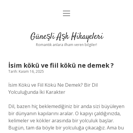
menüyü
Anasayfa
aç
Gizlilik Politikası
Güneşli Aşk Hikayeleri
Yasal Uyarı
Romantik anlara ilham veren bilgiler!
Hakkımızda
İsim kökü ve fiil kökü ne demek ?
Tarih: Kasım 16, 2025
İsim Kökü ve Fiil Kökü Ne Demek? Bir Dil
Yolculuğunda İki Karakter
Dil, bazen hiç beklemediğiniz bir anda sizi büyüleyen
bir dünyanın kapılarını aralar. O kapıyı çaldığınızda,
kelimeler ve kökler arasında bir yolculuk başlar.
Bugün, tam da böyle bir yolculuğa çıkacağız. Ama bu