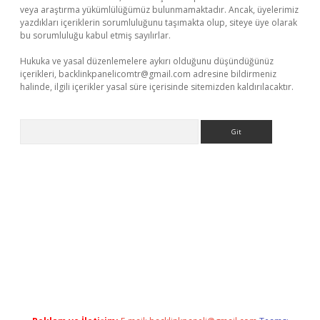
veya araştırma yükümlülüğümüz bulunmamaktadır. Ancak, üyelerimiz
yazdıkları içeriklerin sorumluluğunu taşımakta olup, siteye üye olarak
bu sorumluluğu kabul etmiş sayılırlar.
Hukuka ve yasal düzenlemelere aykırı olduğunu düşündüğünüz
içerikleri,
backlinkpanelicomtr@gmail.com
adresine bildirmeniz
halinde, ilgili içerikler yasal süre içerisinde sitemizden kaldırılacaktır.
Arama
Betexper giriş adresi güncellendi
betexper.xyz
hiltonbet yeni 