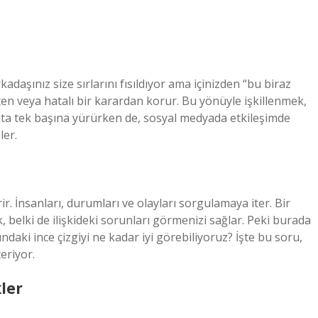
adaşınız size sırlarını fısıldıyor ama içinizden “bu biraz
etten veya hatalı bir karardan korur. Bu yönüyle işkillenmek,
kta tek başına yürürken de, sosyal medyada etkileşimde
ler.
r. İnsanları, durumları ve olayları sorgulamaya iter. Bir
 belki de ilişkideki sorunları görmenizi sağlar. Peki burada
ındaki ince çizgiyi ne kadar iyi görebiliyoruz? İşte bu soru,
eriyor.
kler