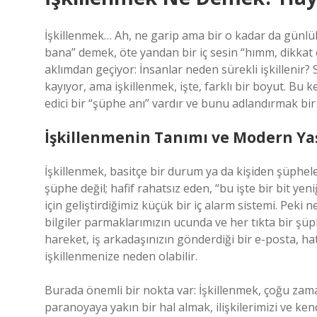
İşkillenmek… Ah, ne garip ama bir o kadar da günlük
bana” demek, öte yandan bir iç sesin “hımm, dikkat e
aklımdan geçiyor: İnsanlar neden sürekli işkillenir
kayıyor, ama işkillenmek, işte, farklı bir boyut. B
edici bir “şüphe anı” vardır ve bunu adlandırmak bir
İşkillenmenin Tanımı ve Modern Ya
İşkillenmek, basitçe bir durum ya da kişiden şüphe
şüphe değil; hafif rahatsız eden, “bu işte bir bit ye
için geliştirdiğimiz küçük bir iç alarm sistemi. Peki 
bilgiler parmaklarımızın ucunda ve her tıkta bir şü
hareket, iş arkadaşınızın gönderdiği bir e-posta, ha
işkillenmenize neden olabilir.
Burada önemli bir nokta var: İşkillenmek, çoğu zaman
paranoyaya yakın bir hal almak, ilişkilerimizi ve kend