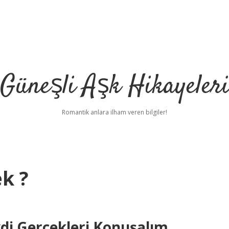
Güneşli Aşk Hikayeler
Romantik anlara ilham veren bilgiler!
k ?
di Gerçekleri Konuşalım