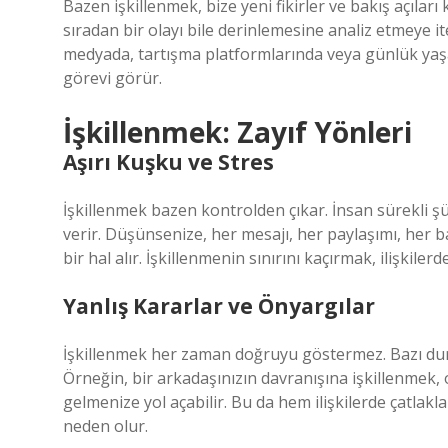
Bazen işkillenmek, bize yeni fikirler ve bakış açıla
sıradan bir olayı bile derinlemesine analiz etmeye it
medyada, tartışma platformlarında veya günlük yaşa
görevi görür.
İşkillenmek: Zayıf Yönleri
Aşırı Kuşku ve Stres
İşkillenmek bazen kontrolden çıkar. İnsan sürekli 
verir. Düşünsenize, her mesajı, her paylaşımı, her b
bir hal alır. İşkillenmenin sınırını kaçırmak, ilişkilerd
Yanlış Kararlar ve Önyargılar
İşkillenmek her zaman doğruyu göstermez. Bazı durum
Örneğin, bir arkadaşınızın davranışına işkillenme
gelmenize yol açabilir. Bu da hem ilişkilerde çatlak
neden olur.