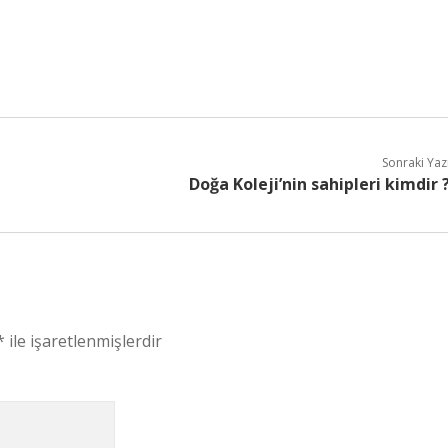
Sonraki Yaz
Doğa Koleji’nin sahipleri kimdir 
*
ile işaretlenmişlerdir