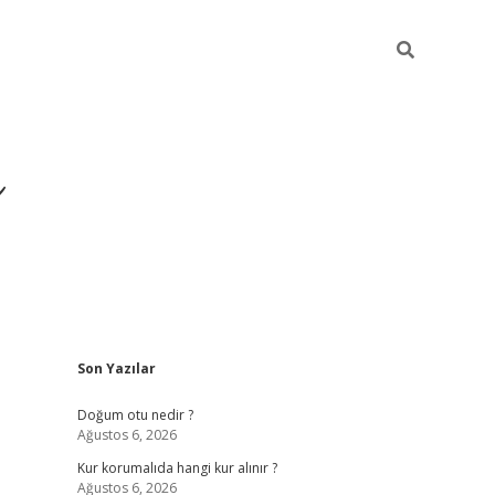
i
Sidebar
Son Yazılar
betci
vdcasino giriş
ilb
Doğum otu nedir ?
Ağustos 6, 2026
Kur korumalıda hangi kur alınır ?
Ağustos 6, 2026