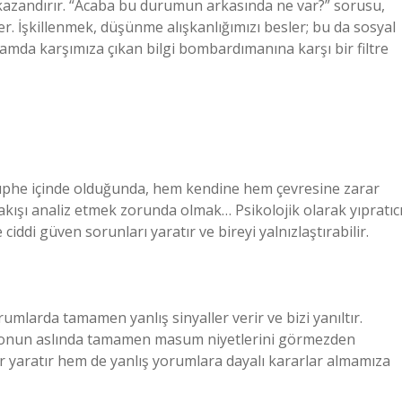
rı kazandırır. “Acaba bu durumun arkasında ne var?” sorusu,
er. İşkillenmek, düşünme alışkanlığımızı besler; bu da sosyal
mda karşımıza çıkan bilgi bombardımanına karşı bir filtre
şüphe içinde olduğunda, hem kendine hem çevresine zarar
akışı analiz etmek zorunda olmak… Psikolojik olarak yıpratıc
e ciddi güven sorunları yaratır ve bireyi yalnızlaştırabilir.
larda tamamen yanlış sinyaller verir ve bizi yanıltır.
k, onun aslında tamamen masum niyetlerini görmezden
lar yaratır hem de yanlış yorumlara dayalı kararlar almamıza