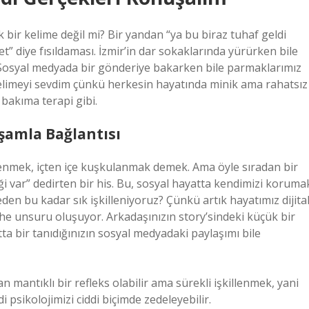
 bir kelime değil mi? Bir yandan “ya bu biraz tuhaf geldi
t” diye fısıldaması. İzmir’in dar sokaklarında yürürken bile
? Sosyal medyada bir gönderiye bakarken bile parmaklarımız
u kelimeyi sevdim çünkü herkesin hayatında minik ama rahatsız
 bakıma terapi gibi.
şamla Bağlantısı
lenmek, içten içe kuşkulanmak demek. Ama öyle sıradan bir
niği var” dedirten bir his. Bu, sosyal hayatta kendimizi koruma
neden bu kadar sık işkilleniyoruz? Çünkü artık hayatımız dijital
phe unsuru oluşuyor. Arkadaşınızın story’sindeki küçük bir
tta bir tanıdığınızın sosyal medyadaki paylaşımı bile
 mantıklı bir refleks olabilir ama sürekli işkillenmek, yani
i psikolojimizi ciddi biçimde zedeleyebilir.