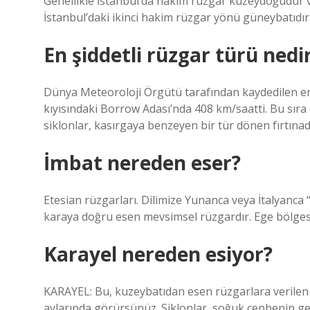
Genellikle İstanbul’da hakim rüzgar kuzeydoğudur 
İstanbul’daki ikinci hakim rüzgar yönü güneybatıdı
En şiddetli rüzgar türü nedi
Dünya Meteoroloji Örgütü tarafından kaydedilen en
kıyısındaki Borrow Adası’nda 408 km/saatti. Bu sıra d
siklonlar, kasırgaya benzeyen bir tür dönen fırtınad
İmbat nereden eser?
Etesian rüzgarları. Dilimize Yunanca veya İtalyanca
karaya doğru esen mevsimsel rüzgardır. Ege bölges
Karayel nereden esiyor?
KARAYEL: Bu, kuzeybatıdan esen rüzgarlara verilen is
aylarında görürsünüz. Siklonlar, soğuk cephenin geç