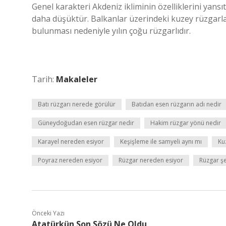
Genel karakteri Akdeniz ikliminin özelliklerini yansıt
daha düşüktür. Balkanlar üzerindeki kuzey rüzgarlar
bulunması nedeniyle yılın çoğu rüzgarlıdır.
Tarih:
Makaleler
Batı rüzgarı nerede görülür
Batıdan esen rüzgarın adı nedir
Güneydoğudan esen rüzgar nedir
Hakim rüzgar yönü nedir
Karayel nereden esiyor
Keşişleme ile samyeli aynı mı
Ku
Poyraz nereden esiyor
Rüzgar nereden esiyor
Rüzgar şe
Önceki Yazı
Atatürkün Son Sözü Ne Oldu