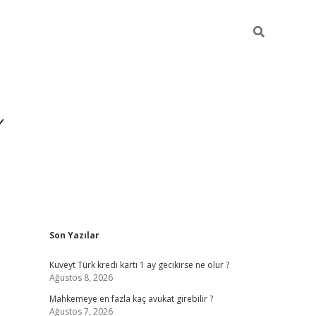
i
Sidebar
Son Yazılar
betci
vdcasino giriş
ilbet casino
ilbet yeni giriş
Betexper
Kuveyt Türk kredi kartı 1 ay gecikirse ne olur ?
Ağustos 8, 2026
Mahkemeye en fazla kaç avukat girebilir ?
Ağustos 7, 2026