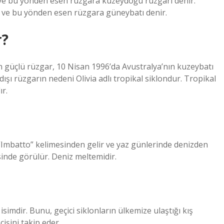
ve bu yönden esen rüzgara kuzeydoğu rüzgarı denir.
r ve bu yönden esen rüzgara güneybatı denir.
r?
 güçlü rüzgar, 10 Nisan 1996’da Avustralya’nın kuzeybatı
ışı rüzgarın nedeni Olivia adlı tropikal siklondur. Tropikal
ır.
 “Imbatto” kelimesinden gelir ve yaz günlerinde denizden
inde görülür. Deniz meltemidir.
imdir. Bunu, geçici siklonların ülkemize ulaştığı kış
işini takip eder.