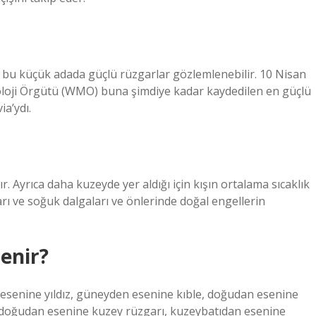
i bu küçük adada güçlü rüzgarlar gözlemlenebilir. 10 Nisan
oloji Örgütü (WMO) buna şimdiye kadar kaydedilen en güçlü
ia’ydı.
ır. Ayrıca daha kuzeyde yer aldığı için kışın ortalama sıcaklık
ı ve soğuk dalgaları ve önlerinde doğal engellerin
enir?
n esenine yıldız, güneyden esenine kıble, doğudan esenine
doğudan esenine kuzey rüzgarı, kuzeybatıdan esenine