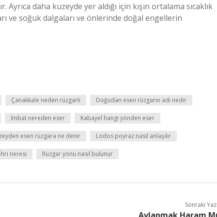
ır. Ayrıca daha kuzeyde yer aldığı için kışın ortalama sıcaklık
ı ve soğuk dalgaları ve önlerinde doğal engellerin
Çanakkale neden rüzgarlı
Doğudan esen rüzgarın adı nedir
İmbat nereden eser
Kabayel hangi yönden eser
zeyden esen rüzgara ne denir
Lodos poyraz nasıl anlaşılır
hri neresi
Rüzgar yönü nasıl bulunur
Sonraki Yaz
Avlanmak Haram M