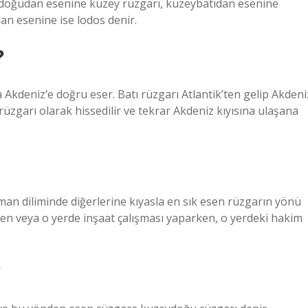
doğudan esenine kuzey rüzgarı, kuzeybatıdan esenine
n esenine ise lodos denir.
?
 Akdeniz’e doğru eser. Batı rüzgarı Atlantik’ten gelip Akdeni
 rüzgarı olarak hissedilir ve tekrar Akdeniz kıyısına ulaşana
zaman diliminde diğerlerine kıyasla en sık esen rüzgarın yönü
larken veya o yerde inşaat çalışması yaparken, o yerdeki hakim
?