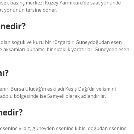
Yüksek basınç merkezi Kuzey Yarımküre’de saat yönünde
at yönünün tersine döner.
nedir?
 olan soğuk ve kuru bir rüzgardır. Güneydoğudan esen
e akşamları bunaltıcı bir sıcaklık yaratırlar. Güneyden esen
mı?
r. Bursa Uludağ’ın eski adı Keşiş Dağı’dır ve ismini
olu bölgesinde ise Samyeli olarak adlandırılır.
nedir?
n esenine yıldız, güneyden esenine kıble, doğudan esenine