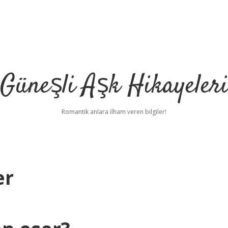
Güneşli Aşk Hikayeler
Romantik anlara ilham veren bilgiler!
er