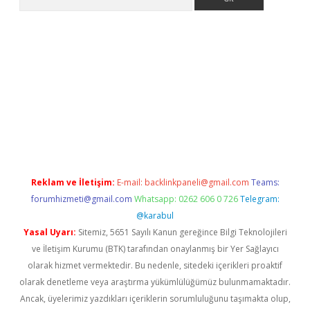
exper giriş adresi güncellendi
betexper.xyz
hiltonbet yeni gir
Reklam ve İletişim:
E-mail:
backlinkpaneli@gmail.com
Teams:
forumhizmeti@gmail.com
Whatsapp: 0262 606 0 726
Telegram:
@karabul
Yasal Uyarı:
Sitemiz, 5651 Sayılı Kanun gereğince Bilgi Teknolojileri
ve İletişim Kurumu (BTK) tarafından onaylanmış bir Yer Sağlayıcı
olarak hizmet vermektedir. Bu nedenle, sitedeki içerikleri proaktif
olarak denetleme veya araştırma yükümlülüğümüz bulunmamaktadır.
Ancak, üyelerimiz yazdıkları içeriklerin sorumluluğunu taşımakta olup,