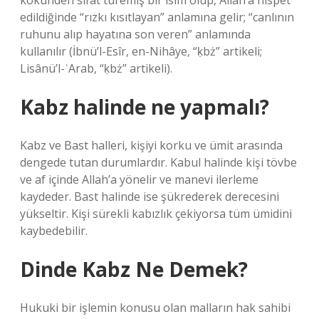
kökünden sıfat türemiş bir isim olup, Allah’a nispet
edildiğinde “rızkı kısıtlayan” anlamına gelir; “canlının
ruhunu alıp hayatına son veren” anlamında
kullanılır (İbnü’l-Esîr, en-Nihâye, “ḳbż” artikeli;
Lisânü’l-ʿArab, “ḳbż” artikeli).
Kabz halinde ne yapmalı?
Kabz ve Bast halleri, kişiyi korku ve ümit arasında
dengede tutan durumlardır. Kabul halinde kişi tövbe
ve af içinde Allah’a yönelir ve manevi ilerleme
kaydeder. Bast halinde ise şükrederek derecesini
yükseltir. Kişi sürekli kabızlık çekiyorsa tüm ümidini
kaybedebilir.
Dinde Kabz Ne Demek?
Hukuki bir işlemin konusu olan malların hak sahibi