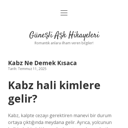
menüyü
Anasayfa
aç
Gizlilik Politikası
Güneşli Aşk Hikayeleri
Yasal Uyarı
Romantik anlara ilham veren bilgiler!
Hakkımızda
Kabz Ne Demek Kısaca
Tarih: Temmuz 11, 2025
Kabz hali kimlere
gelir?
Kabz, kalpte cezayı gerektiren manevi bir durum
ortaya çıktığında meydana gelir. Ayrıca, yolcunun