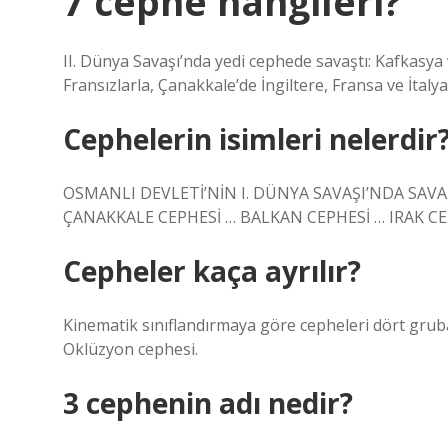
7 cephe hangileri?
II. Dünya Savaşı’nda yedi cephede savaştı: Kafkasya
Fransızlarla, Çanakkale’de İngiltere, Fransa ve İtalya’y
Cephelerin isimleri nelerdir
OSMANLI DEVLETİ’NİN I. DÜNYA SAVAŞI’NDA SAVA
ÇANAKKALE CEPHESİ … BALKAN CEPHESİ … IRAK CE
Cepheler kaça ayrılır?
Kinematik sınıflandırmaya göre cepheleri dört gruba 
Oklüzyon cephesi.
3 cephenin adı nedir?