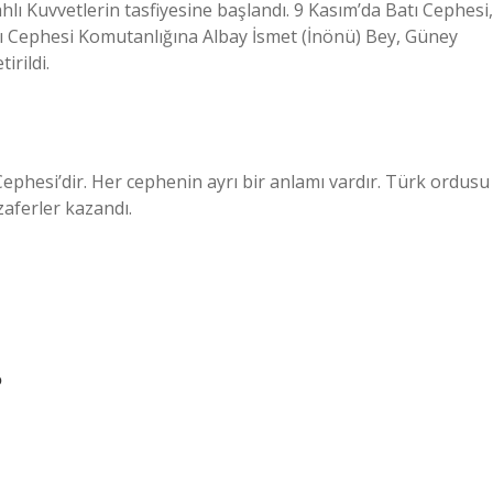
hlı Kuvvetlerin tasfiyesine başlandı. 9 Kasım’da Batı Cephesi,
atı Cephesi Komutanlığına Albay İsmet (İnönü) Bey, Güney
irildi.
phesi’dir. Her cephenin ayrı bir anlamı vardır. Türk ordusu
zaferler kazandı.
?