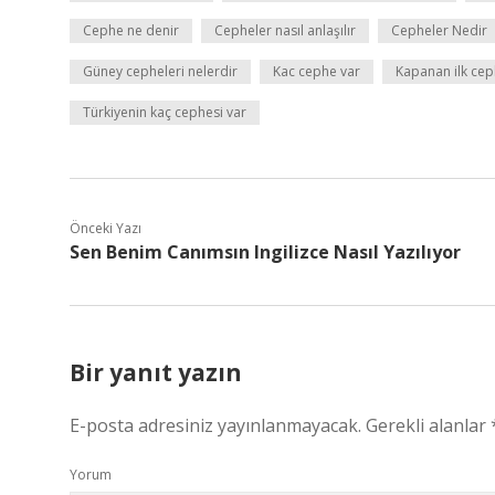
Cephe ne denir
Cepheler nasıl anlaşılır
Cepheler Nedir
Güney cepheleri nelerdir
Kac cephe var
Kapanan ilk cep
Türkiyenin kaç cephesi var
Önceki Yazı
Sen Benim Canımsın Ingilizce Nasıl Yazılıyor
Bir yanıt yazın
E-posta adresiniz yayınlanmayacak.
Gerekli alanlar
Yorum