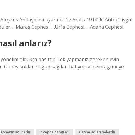
teşkes Antlaşması uyarınca 17 Aralık 1918’de Antep’i işgal
 sürdüler. …Maraş Cephesi. …Urfa Cephesi. …Adana Cephesi.
asıl anlarız?
, yönelim oldukça basittir. Tek yapmanız gereken evin
. Güneş soldan doğup sağdan batıyorsa, eviniz güneye
cephenin adı nedir
7 cephe hangileri
Cephe adları nelerdir