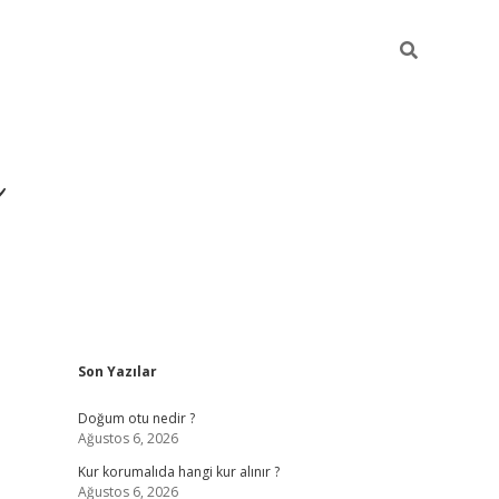
i
Sidebar
Son Yazılar
betci
vdcasino giriş
ilbet casino
ilbet yeni giriş
Betexper
Doğum otu nedir ?
Ağustos 6, 2026
Kur korumalıda hangi kur alınır ?
Ağustos 6, 2026