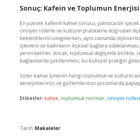
Sonuç: Kafein ve Toplumun Enerjisi
En yüksek kafeinli kahve sorusu, yalnızca bir içecek 
cinsiyet rollerle ve kültürel pratiklerle doğrudan ilişk
beklentilerini simgelerken, aynı zamanda ilişkisel bağ
işlevlere ve kadınların ilişkisel bağlara odaklanması
yerini belirler. Ancak, toplumsal değişimle birlikte, 
bağlamlarda şekillenmesi, bu kültürel pratiğin gelec
Sizler kahve içmenin hangi toplumsal ve kültürel
deneyimlerinizi ve gözlemlerinizi yorumlarda paylaşa
Etiketler:
kahve
,
toplumsal normlar
,
cinsiyet rolleri
Tarih:
Makaleler