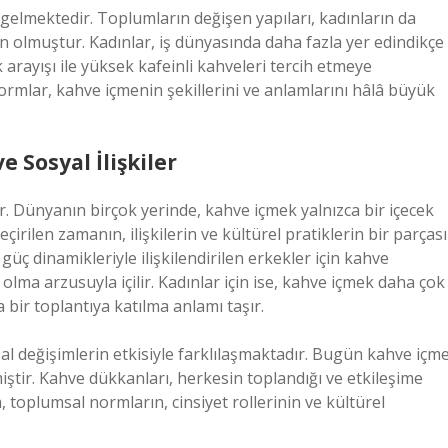
 gelmektedir. Toplumların değişen yapıları, kadınların da
n olmuştur. Kadınlar, iş dünyasında daha fazla yer edindikçe
k arayışı ile yüksek kafeinli kahveleri tercih etmeye
l normlar, kahve içmenin şekillerini ve anlamlarını hâlâ büyük
e Sosyal İlişkiler
. Dünyanın birçok yerinde, kahve içmek yalnızca bir içecek
geçirilen zamanın, ilişkilerin ve kültürel pratiklerin bir parçası
üç dinamikleriyle ilişkilendirilen erkekler için kahve
i olma arzusuyla içilir. Kadınlar için ise, kahve içmek daha çok
bir toplantıya katılma anlamı taşır.
al değişimlerin etkisiyle farklılaşmaktadır. Bugün kahve içm
lmiştir. Kahve dükkanları, herkesin toplandığı ve etkileşime
, toplumsal normların, cinsiyet rollerinin ve kültürel