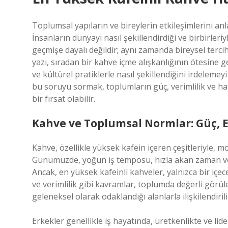
Toplumsal yapıların ve bireylerin etkileşimlerini 
İnsanların dünyayı nasıl şekillendirdiği ve birbirleriyl
geçmişe dayalı değildir; aynı zamanda bireysel tercihl
yazı, sıradan bir kahve içme alışkanlığının ötesine 
ve kültürel pratiklerle nasıl şekillendiğini irdelemey
bu soruyu sormak, toplumların güç, verimlilik ve hatta
bir fırsat olabilir.
Kahve ve Toplumsal Normlar: Güç, En
Kahve, özellikle yüksek kafein içeren çeşitleriyle, 
Günümüzde, yoğun iş temposu, hızla akan zaman ve ve
Ancak, en yüksek kafeinli kahveler, yalnızca bir içec
ve verimlilik gibi kavramlar, toplumda değerli görülen
geleneksel olarak odaklandığı alanlarla ilişkilendirili
Erkekler genellikle iş hayatında, üretkenlikte ve liderl