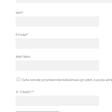
İsim*
E-Posta*
Web Sitesi
Daha sonraki yorumlarımda kullanılması için adım, e-posta adres
9 - 5 kaçtır?
*