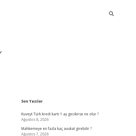
i
Sidebar
Son Yazılar
betci
vdcasino giriş
ilbet casino
ilbet yeni giriş
Bete
Kuveyt Türk kredi kartı 1 ay gecikirse ne olur ?
Ağustos 8, 2026
Mahkemeye en fazla kaç avukat girebilir ?
Ağustos 7, 2026