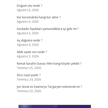
Doğum otu nedir ?
Ağustos 6, 2026
Kur korumalıda hangi kur alınır ?
Ağustos 6, 2026
Avokado faydaları yumurtalıklara iyi gelir mi ?
Ağustos 5, 2026
Ay düğümü nedir ?
Ağustos 4, 2026
Akıllı saate sos nedir ?
Ağustos 3, 2026
Kemal Sunal’ın Davacı filmi hangi köyde çekildi ?
Temmuz 25, 2026
6’ncı nasıl yazılır ?
Temmuz 24, 2026
Jon Snow ve Daenerys Targaryen evlenecek mi ?
Temmuz 23, 2026