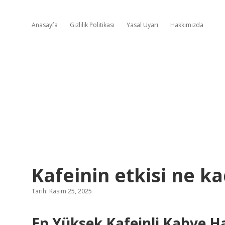
Anasayfa
Gizlilik Politikası
Yasal Uyarı
Hakkımızda
Kafeinin etkisi ne ka
Tarih: Kasım 25, 2025
En Yüksek Kafeinli Kahve Ha