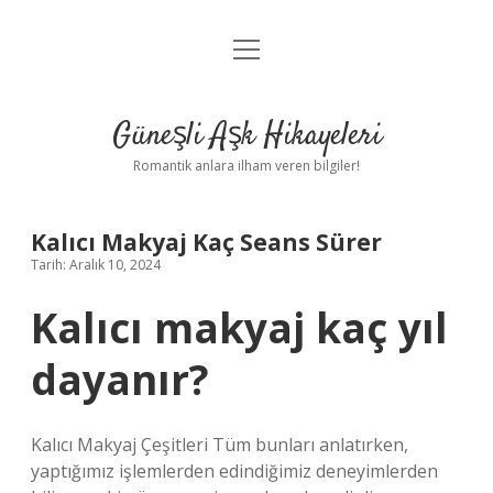
menüyü
Anasayfa
aç
Gizlilik Politikası
Güneşli Aşk Hikayeleri
Yasal Uyarı
Romantik anlara ilham veren bilgiler!
Hakkımızda
Kalıcı Makyaj Kaç Seans Sürer
Tarih: Aralık 10, 2024
Kalıcı makyaj kaç yıl
dayanır?
Kalıcı Makyaj Çeşitleri Tüm bunları anlatırken,
yaptığımız işlemlerden edindiğimiz deneyimlerden