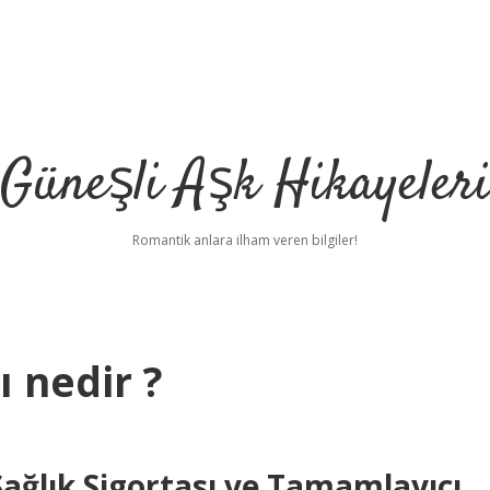
Güneşli Aşk Hikayeler
Romantik anlara ilham veren bilgiler!
 nedir ?
ağlık Sigortası ve Tamamlayıcı