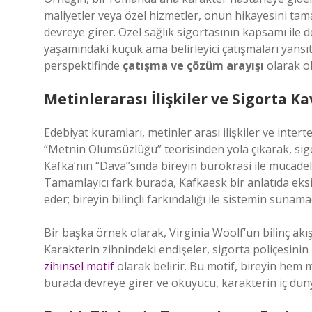
maliyetler veya özel hizmetler, onun hikayesini tam
devreye girer. Özel sağlık sigortasının kapsamı ile 
yaşamındaki küçük ama belirleyici çatışmaları yansı
perspektifinde
çatışma ve çözüm arayışı
olarak ok
Metinlerarası İlişkiler ve Sigorta K
Edebiyat kuramları, metinler arası ilişkiler ve inter
“Metnin Ölümsüzlüğü” teorisinden yola çıkarak, sigo
Kafka’nın “Dava”sında bireyin bürokrasi ile mücadel
Tamamlayıcı fark burada, Kafkaesk bir anlatıda eksi
eder; bireyin bilinçli farkındalığı ile sistemin sunam
Bir başka örnek olarak, Virginia Woolf’un bilinç akış
Karakterin zihnindeki endişeler, sigorta poliçesinin
zihinsel motif
olarak belirir. Bu motif, bireyin hem
burada devreye girer ve okuyucu, karakterin iç düny