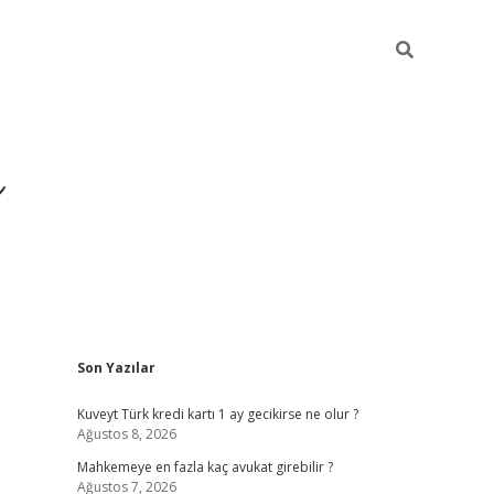
i
Sidebar
Son Yazılar
betci
vdcasino giriş
ilbet casino
ilbet yeni giriş
Betexpe
Kuveyt Türk kredi kartı 1 ay gecikirse ne olur ?
Ağustos 8, 2026
Mahkemeye en fazla kaç avukat girebilir ?
Ağustos 7, 2026