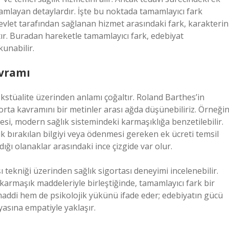
amlayan detaylardır. İşte bu noktada tamamlayıcı fark
devlet tarafından sağlanan hizmet arasındaki fark, karakterin
tır. Buradan hareketle tamamlayıcı fark, edebiyat
unabilir.
avramı
tekstüalite üzerinden anlamı çoğaltır. Roland Barthes’in
rta kavramını bir metinler arası ağda düşünebiliriz. Örneğin
esi, modern sağlık sistemindeki karmaşıklığa benzetilebilir.
k bırakılan bilgiyi veya ödenmesi gereken ek ücreti temsil
adığı olanaklar arasındaki ince çizgide var olur.
ı tekniği üzerinden sağlık sigortası deneyimi incelenebilir.
 karmaşık maddeleriyle birleştiğinde, tamamlayıcı fark bir
 maddi hem de psikolojik yükünü ifade eder; edebiyatın gücü
asına empatiyle yaklaşır.