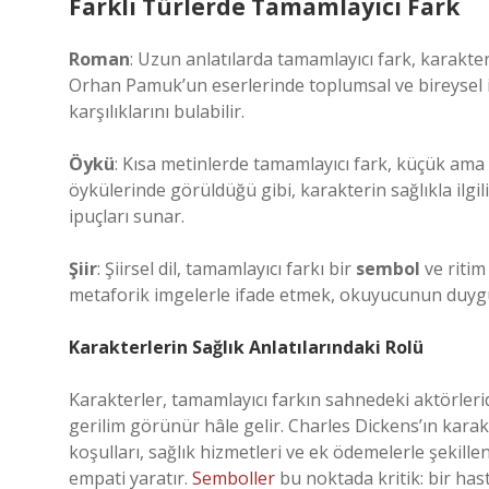
Farklı Türlerde Tamamlayıcı Fark
Roman
: Uzun anlatılarda tamamlayıcı fark, karakter
Orhan Pamuk’un eserlerinde toplumsal ve bireysel i
karşılıklarını bulabilir.
Öykü
: Kısa metinlerde tamamlayıcı fark, küçük ama 
öykülerinde görüldüğü gibi, karakterin sağlıkla ilgi
ipuçları sunar.
Şiir
: Şiirsel dil, tamamlayıcı farkı bir
sembol
ve ritim 
metaforik imgelerle ifade etmek, okuyucunun duygus
Karakterlerin Sağlık Anlatılarındaki Rolü
Karakterler, tamamlayıcı farkın sahnedeki aktörleridi
gerilim görünür hâle gelir. Charles Dickens’ın karak
koşulları, sağlık hizmetleri ve ek ödemelerle şekill
empati yaratır.
Semboller
bu noktada kritik: bir has