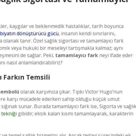
ler, kaygılar ve beklenmedik hastalıklar, tarih boyunca
biyatın dönüştürücü gücü
, insanın kendi sınırlarını,
a olanak tanır. Özel sağlık sigortası ve tamamlayıcı fark
mik veya hukuki bir meseleyi tartışmakla kalmaz; aynı
eşmesini de sağlar. Peki,
tamamlayıcı fark
neyi ifade eder
nı nasıl anlamlandırabiliriz?
ı Farkın Temsili
sembolü
olarak karşımıza çıkar. Tıpkı Victor Hugo’nun
iklere karşı mücadele ederken sahip olduğu küçük umut
bir sığınak sunar. Burada tamamlayıcı fark ise, Sigorta ve sağlı
 tekniği
gibidir; eksik kalan kısmı tamamlayarak, karakterin
e temel sağlık hizmetini alır. Ancak tedavi sürecindeki ek