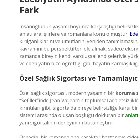
Fark
İnsanoğlunun yaşamı boyunca karşılaştığı belirsizlik
anlatılara, şiirlere ve romanlara konu olmuştur.
Ede
kırılganlıklarını ve umutlarını yeniden tanımlamasın
kavramını bu perspektiften ele almak, sadece ekono
zamanda bireyin kendi varoluşsal endişeleriyle yüzl
ve edebiyatın bize öğrettiği gibi hayatın karmaşıklığı
Özel Sağlık Sigortası ve Tamamlayıc
Özel sağlık sigortası, modern yaşamın bir
koruma 
“Sefiller”inde Jean Valjean’ın toplumsal adaletsizl
kırıntıları gibi, sigorta da bireye belirsizliğe karşı 
sistemi arasında oluşan boşluğu dolduran bir
anlatı
yani sigortalının deneyimini bütünleştirir.
Örneğin, bir romanda ana karakter hastaneye gider v