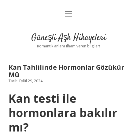
menüyü
Anasayfa
aç
Gizlilik Politikası
Güneşli Aşk Hikayeleri
Yasal Uyarı
Romantik anlara ilham veren bilgiler!
Hakkımızda
Kan Tahlilinde Hormonlar Gözükür
Mü
Tarih: Eylül 29, 2024
Kan testi ile
hormonlara bakılır
mı?