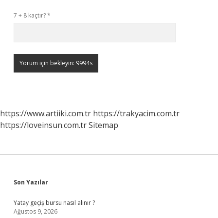
7 + 8 kaçtır?
*
https://www.artiiki.com.tr
https://trakyacim.com.tr
https://loveinsun.com.tr
Sitemap
Sidebar
Son Yazılar
Yatay geçiş bursu nasıl alınır ?
Ağustos 9, 2026