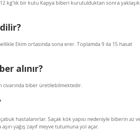
12 kg’lık bir kutu Kapya biberi kurutulduktan sonra yaklaşık
ilir?
likle Ekim ortasında sona erer. Toplamda 9 ila 15 hasat
er alınır?
n civarında biber üretilebilmektedir.
?
e çabuk hastalanırlar. Saçak kök yapısı nedeniyle biberin az v
 aşırı yağış zayıf meyve tutumuna yol açar.