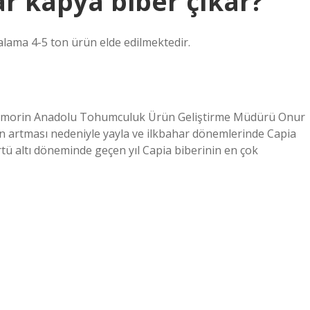
 kapya biber çıkar?
talama 4-5 ton ürün elde edilmektedir.
u Vilmorin Anadolu Tohumculuk Ürün Geliştirme Müdürü Onur
ğının artması nedeniyle yayla ve ilkbahar dönemlerinde Capia
e örtü altı döneminde geçen yıl Capia biberinin en çok