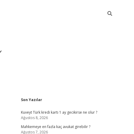
i
Sidebar
Son Yazılar
betci
vdcasino giriş
ilbet casino
ilbet yeni giriş
Betexper
Kuveyt Türk kredi kartı 1 ay gecikirse ne olur ?
Ağustos 8, 2026
Mahkemeye en fazla kaç avukat girebilir ?
Ağustos 7, 2026