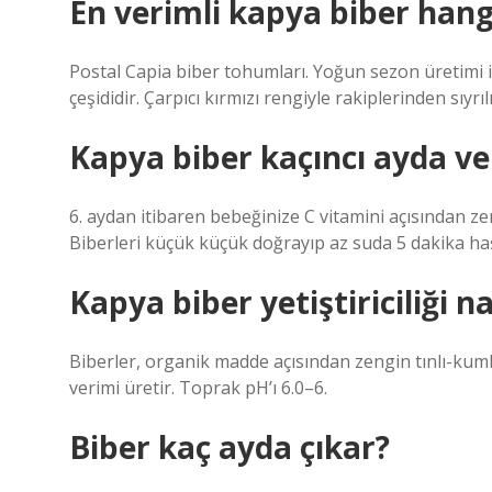
En verimli kapya biber hang
Postal Capia biber tohumları. Yoğun sezon üretimi iç
çeşididir. Çarpıcı kırmızı rengiyle rakiplerinden sıyrı
Kapya biber kaçıncı ayda ver
6. aydan itibaren bebeğinize C vitamini açısından zen
Biberleri küçük küçük doğrayıp az suda 5 dakika haşl
Kapya biber yetiştiriciliği na
Biberler, organik madde açısından zengin tınlı-kumlu, 
verimi üretir. Toprak pH’ı 6.0–6.
Biber kaç ayda çıkar?