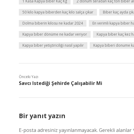
1 Kasa Kapya biber Kaç Kg
2 dönüm seradan kaç ton biber al
50 kilo kapya biberden kaç kilo salça çıkar
Biber kaç ayda çık
Dolma biberin kilosu ne kadar 2024
En verimli kapya biber h
Kapya biber dönüme ne kadar veriyor
Kapya biber kaç kez ha
Kapya biber yetiştiriciliği nasıl yapılır
Kapya biberi donume kaç
Önceki Yazı
Savcı Istediği Şehirde Çalışabilir Mi
Bir yanıt yazın
E-posta adresiniz yayınlanmayacak.
Gerekli alanlar