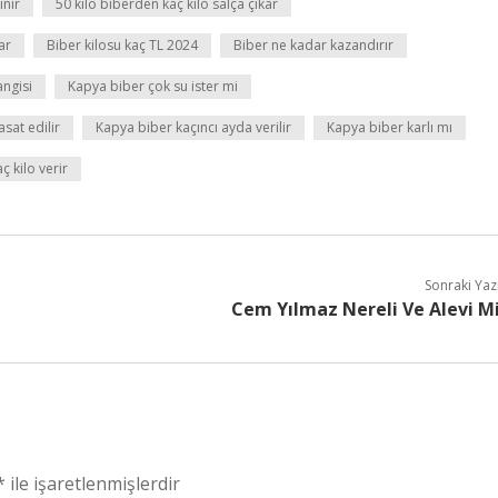
ınır
50 kilo biberden kaç kilo salça çıkar
ar
Biber kilosu kaç TL 2024
Biber ne kadar kazandırır
angisi
Kapya biber çok su ister mi
sat edilir
Kapya biber kaçıncı ayda verilir
Kapya biber karlı mı
 kilo verir
Sonraki Yaz
Cem Yılmaz Nereli Ve Alevi M
*
ile işaretlenmişlerdir