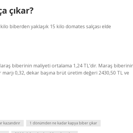
ça çıkar?
kilo biberden yaklaşık 15 kilo domates salçası elde
raş biberinin maliyeti ortalama 1,24 TL’dir. Maraş biberini
r marjı 0,32, dekar başına brüt üretim değeri 2430,50 TL ve
r kazandırır
1 dönümden ne kadar kapya biber çıkar