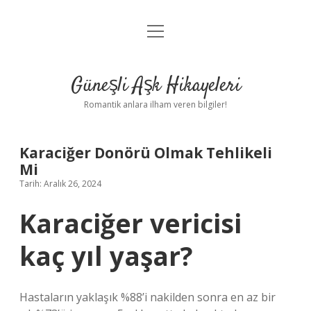
menüyü
Anasayfa
aç
Gizlilik Politikası
Güneşli Aşk Hikayeleri
Yasal Uyarı
Romantik anlara ilham veren bilgiler!
Hakkımızda
Karaciğer Donörü Olmak Tehlikeli
Mi
Tarih: Aralık 26, 2024
Karaciğer vericisi
kaç yıl yaşar?
Hastaların yaklaşık %88’i nakilden sonra en az bir