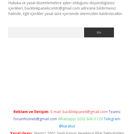
Hukuka ve yasal düzenlemelere aykırı olduğunu düşündüğünüz
içerikleri,
backlinkpanelicomtr@gmail.com
adresine bildirmeniz
halinde, ilgili içerikler yasal süre içerisinde sitemizden kaldırılacaktır.
Arama
xper giriş adresi güncellendi
betexper.xyz
hiltonbet yeni giriş
Reklam ve İletişim:
E-mail:
backlinkpaneli@gmail.com
Teams:
forumhizmeti@gmail.com
Whatsapp: 0262 606 0 726
Telegram:
@karabul
Yasal Uyarı:
Sitemiz, 5651 Sayılı Kanun gereğince Bilgi Teknolojileri