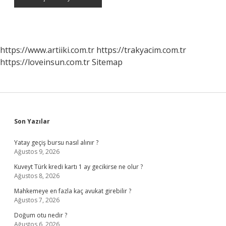
https://www.artiiki.com.tr
https://trakyacim.com.tr
https://loveinsun.com.tr
Sitemap
Sidebar
Son Yazılar
Yatay geçiş bursu nasıl alınır ?
Ağustos 9, 2026
Kuveyt Türk kredi kartı 1 ay gecikirse ne olur ?
Ağustos 8, 2026
Mahkemeye en fazla kaç avukat girebilir ?
Ağustos 7, 2026
Doğum otu nedir ?
Ağustos 6, 2026