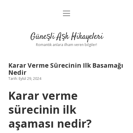
menüyü
Anasayfa
aç
Gizlilik Politikası
Güneşli Aşk Hikayeleri
Yasal Uyarı
Romantik anlara ilham veren bilgiler!
Hakkımızda
Karar Verme Sürecinin Ilk Basamağı
Nedir
Tarih: Eylül 29, 2024
Karar verme
sürecinin ilk
aşaması nedir?