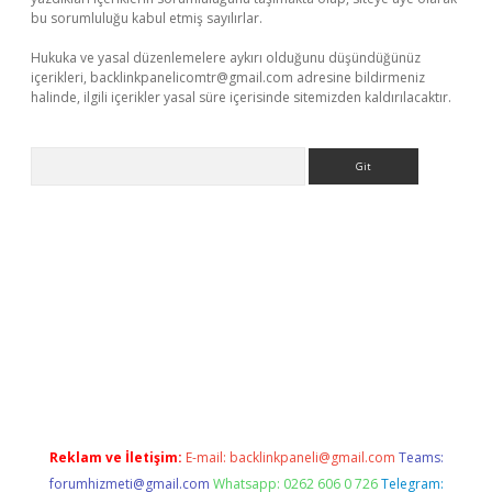
bu sorumluluğu kabul etmiş sayılırlar.
Hukuka ve yasal düzenlemelere aykırı olduğunu düşündüğünüz
içerikleri,
backlinkpanelicomtr@gmail.com
adresine bildirmeniz
halinde, ilgili içerikler yasal süre içerisinde sitemizden kaldırılacaktır.
Arama
xper giriş adresi güncellendi
betexper.xyz
hiltonbet yeni giriş
Reklam ve İletişim:
E-mail:
backlinkpaneli@gmail.com
Teams:
forumhizmeti@gmail.com
Whatsapp: 0262 606 0 726
Telegram: