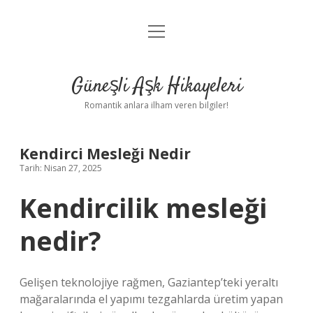
menüyü
Anasayfa
aç
Gizlilik Politikası
Güneşli Aşk Hikayeleri
Yasal Uyarı
Romantik anlara ilham veren bilgiler!
Hakkımızda
Kendirci Mesleği Nedir
Tarih: Nisan 27, 2025
Kendircilik mesleği
nedir?
Gelişen teknolojiye rağmen, Gaziantep’teki yeraltı
mağaralarında el yapımı tezgahlarda üretim yapan