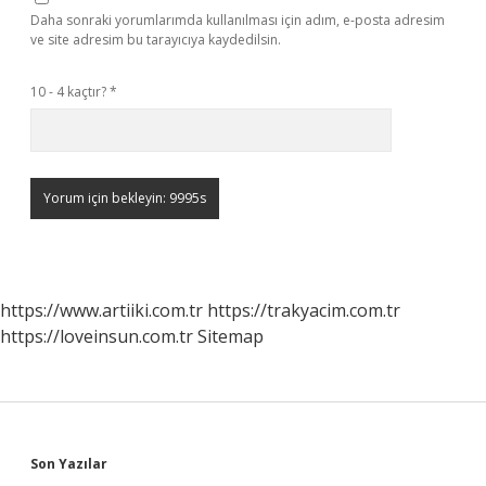
Daha sonraki yorumlarımda kullanılması için adım, e-posta adresim
ve site adresim bu tarayıcıya kaydedilsin.
10 - 4 kaçtır?
*
https://www.artiiki.com.tr
https://trakyacim.com.tr
https://loveinsun.com.tr
Sitemap
Sidebar
Son Yazılar