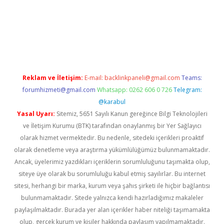
iriş
Betexper giriş adresi güncellendi
betexper.xyz
hiltonbet ye
Reklam ve İletişim:
E-mail:
backlinkpaneli@gmail.com
Teams:
forumhizmeti@gmail.com
Whatsapp: 0262 606 0 726
Telegram:
@karabul
Yasal Uyarı:
Sitemiz, 5651 Sayılı Kanun gereğince Bilgi Teknolojileri
ve İletişim Kurumu (BTK) tarafından onaylanmış bir Yer Sağlayıcı
olarak hizmet vermektedir. Bu nedenle, sitedeki içerikleri proaktif
olarak denetleme veya araştırma yükümlülüğümüz bulunmamaktadır.
Ancak, üyelerimiz yazdıkları içeriklerin sorumluluğunu taşımakta olup,
siteye üye olarak bu sorumluluğu kabul etmiş sayılırlar. Bu internet
sitesi, herhangi bir marka, kurum veya şahıs şirketi ile hiçbir bağlantısı
bulunmamaktadır. Sitede yalnızca kendi hazırladığımız makaleler
paylaşılmaktadır. Burada yer alan içerikler haber niteliği taşımamakta
olup, gerçek kurum ve kişiler hakkında paylaşım yapılmamaktadır.