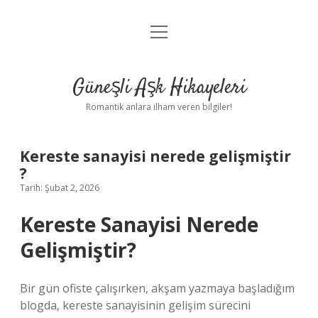
menüyü
Anasayfa
aç
Gizlilik Politikası
Güneşli Aşk Hikayeleri
Yasal Uyarı
Romantik anlara ilham veren bilgiler!
Hakkımızda
Kereste sanayisi nerede gelişmiştir
?
Tarih: Şubat 2, 2026
Kereste Sanayisi Nerede
Gelişmiştir?
Bir gün ofiste çalışırken, akşam yazmaya başladığım
blogda, kereste sanayisinin gelişim sürecini