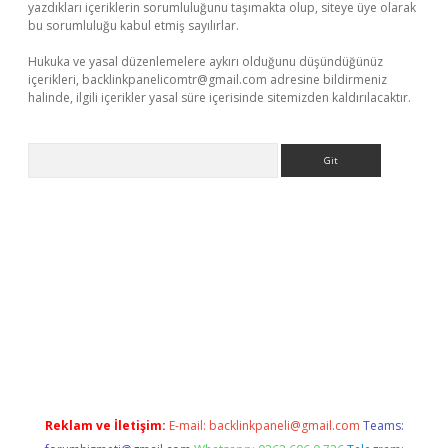
yazdıkları içeriklerin sorumluluğunu taşımakta olup, siteye üye olarak
bu sorumluluğu kabul etmiş sayılırlar.
Hukuka ve yasal düzenlemelere aykırı olduğunu düşündüğünüz
içerikleri,
backlinkpanelicomtr@gmail.com
adresine bildirmeniz
halinde, ilgili içerikler yasal süre içerisinde sitemizden kaldırılacaktır.
Arama
Betexper giriş adresi güncellendi
betexper.xyz
hiltonbet yeni 
Reklam ve İletişim:
E-mail:
backlinkpaneli@gmail.com
Teams: