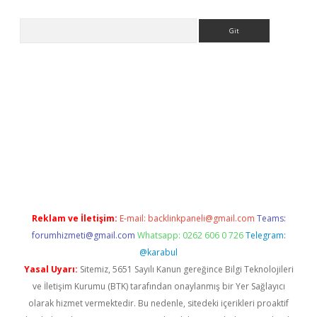
Arama
texper giriş adresi güncellendi
betexper.xyz
hiltonbet yeni gir
Reklam ve İletişim:
E-mail:
backlinkpaneli@gmail.com
Teams:
forumhizmeti@gmail.com
Whatsapp: 0262 606 0 726
Telegram:
@karabul
Yasal Uyarı:
Sitemiz, 5651 Sayılı Kanun gereğince Bilgi Teknolojileri
ve İletişim Kurumu (BTK) tarafından onaylanmış bir Yer Sağlayıcı
olarak hizmet vermektedir. Bu nedenle, sitedeki içerikleri proaktif