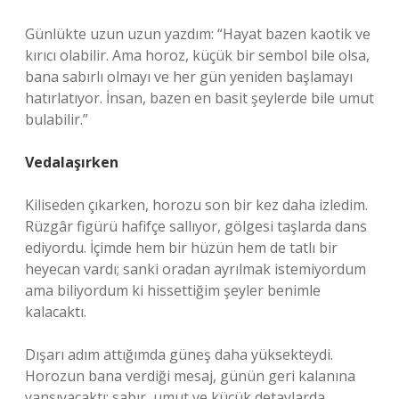
Günlükte uzun uzun yazdım: “Hayat bazen kaotik ve
kırıcı olabilir. Ama horoz, küçük bir sembol bile olsa,
bana sabırlı olmayı ve her gün yeniden başlamayı
hatırlatıyor. İnsan, bazen en basit şeylerde bile umut
bulabilir.”
Vedalaşırken
Kiliseden çıkarken, horozu son bir kez daha izledim.
Rüzgâr figürü hafifçe sallıyor, gölgesi taşlarda dans
ediyordu. İçimde hem bir hüzün hem de tatlı bir
heyecan vardı; sanki oradan ayrılmak istemiyordum
ama biliyordum ki hissettiğim şeyler benimle
kalacaktı.
Dışarı adım attığımda güneş daha yüksekteydi.
Horozun bana verdiği mesaj, günün geri kalanına
yansıyacaktı: sabır, umut ve küçük detaylarda