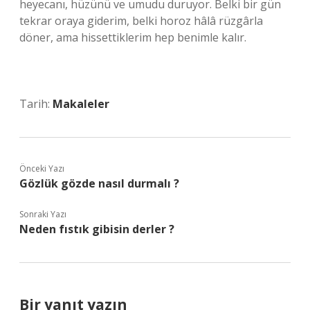
heyecanı, hüzünü ve umudu duruyor. Belki bir gün
tekrar oraya giderim, belki horoz hâlâ rüzgârla
döner, ama hissettiklerim hep benimle kalır.
Tarih:
Makaleler
Önceki Yazı
Gözlük gözde nasıl durmalı ?
Sonraki Yazı
Neden fıstık gibisin derler ?
Bir yanıt yazın