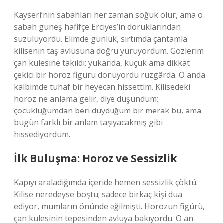
Kayseri’nin sabahları her zaman soğuk olur, ama o
sabah güneş hafifçe Erciyes’in doruklarından
süzülüyordu. Elimde günlük, sırtımda çantamla
kilisenin taş avlusuna doğru yürüyordum. Gözlerim
çan kulesine takıldı; yukarıda, küçük ama dikkat
çekici bir horoz figürü dönüyordu rüzgârda. O anda
kalbimde tuhaf bir heyecan hissettim. Kilisedeki
horoz ne anlama gelir, diye düşündüm;
çocukluğumdan beri duyduğum bir merak bu, ama
bugün farklı bir anlam taşıyacakmış gibi
hissediyordum.
İlk Buluşma: Horoz ve Sessizlik
Kapıyı araladığımda içeride hemen sessizlik çöktü.
Kilise neredeyse boştu; sadece birkaç kişi dua
ediyor, mumların önünde eğilmişti. Horozun figürü,
çan kulesinin tepesinden avluya bakıyordu. O an