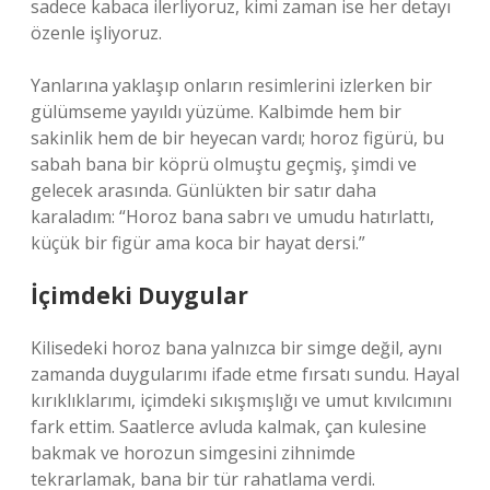
sadece kabaca ilerliyoruz, kimi zaman ise her detayı
özenle işliyoruz.
Yanlarına yaklaşıp onların resimlerini izlerken bir
gülümseme yayıldı yüzüme. Kalbimde hem bir
sakinlik hem de bir heyecan vardı; horoz figürü, bu
sabah bana bir köprü olmuştu geçmiş, şimdi ve
gelecek arasında. Günlükten bir satır daha
karaladım: “Horoz bana sabrı ve umudu hatırlattı,
küçük bir figür ama koca bir hayat dersi.”
İçimdeki Duygular
Kilisedeki horoz bana yalnızca bir simge değil, aynı
zamanda duygularımı ifade etme fırsatı sundu. Hayal
kırıklıklarımı, içimdeki sıkışmışlığı ve umut kıvılcımını
fark ettim. Saatlerce avluda kalmak, çan kulesine
bakmak ve horozun simgesini zihnimde
tekrarlamak, bana bir tür rahatlama verdi.