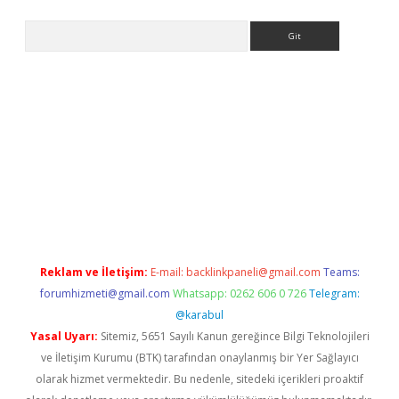
Arama
Betexper giriş adresi güncellendi
betexper.xyz
hiltonbet yeni 
Reklam ve İletişim:
E-mail:
backlinkpaneli@gmail.com
Teams:
forumhizmeti@gmail.com
Whatsapp: 0262 606 0 726
Telegram:
@karabul
Yasal Uyarı:
Sitemiz, 5651 Sayılı Kanun gereğince Bilgi Teknolojileri
ve İletişim Kurumu (BTK) tarafından onaylanmış bir Yer Sağlayıcı
olarak hizmet vermektedir. Bu nedenle, sitedeki içerikleri proaktif