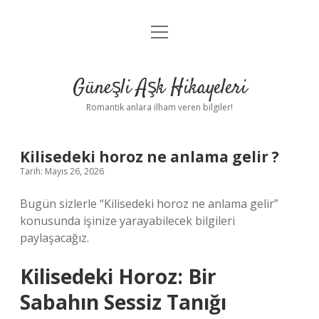
menüyü
Anasayfa
aç
Gizlilik Politikası
Güneşli Aşk Hikayeleri
Yasal Uyarı
Romantik anlara ilham veren bilgiler!
Hakkımızda
Kilisedeki horoz ne anlama gelir ?
Tarih: Mayıs 26, 2026
Bugün sizlerle “Kilisedeki horoz ne anlama gelir”
konusunda işinize yarayabilecek bilgileri
paylaşacağız.
Kilisedeki Horoz: Bir
Sabahın Sessiz Tanığı