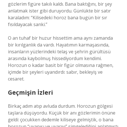
gözlerim figüre takılı kaldı. Bana baktığını, bir şey
anlatmak ister gibi duruyordu. Günlükte bir satır
karaladım: “Kilisedeki horoz bana bugün bir sır
fısıldayacak sanki.”
O an tuhaf bir huzur hissettim ama aynı zamanda
bir kırılganlık da vardı. Hayatımın karmaşasında,
insanların yüzlerindeki telaş ve şehrin gürültüsü
arasında kaybolmuş hissediyordum kendimi.
Horozun o kadar basit bir figür olmasına rağmen,
içimde bir şeyleri uyandırdı: sabır, bekleyiş ve
cesaret.
Geçmişin İzleri
Birkaç adım atıp avluda durdum. Horozun gölgesi
taşlara düşüyordu. Küçük bir anı gözlerimin önüne
geldi: çocukken dedemle kiliseye gelmiştik, o bana
horozun “uyanışı ve uyarıyı” simgelediğini anlatmıştı.