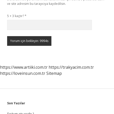
ve site adresim bu tarayıcıya kaydedilsin.
5 + 3 kaçtır?
*
https://www.artiiki.com.tr
https://trakyacim.com.tr
https://loveinsun.com.tr
Sitemap
Sidebar
Son Yazılar
Doğum otu nedir ?