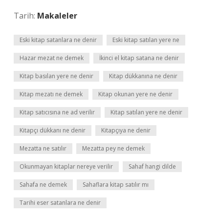
Tarih:
Makaleler
Eski kitap satanlara ne denir
Eski kitap satılan yere ne
Hazar mezat ne demek
İkinci el kitap satana ne denir
Kitap basılan yere ne denir
Kitap dükkanına ne denir
Kitap mezatı ne demek
Kitap okunan yere ne denir
Kitap satıcısına ne ad verilir
Kitap satılan yere ne denir
Kitapçı dükkanı ne denir
Kitapçıya ne denir
Mezatta ne satılır
Mezatta pey ne demek
Okunmayan kitaplar nereye verilir
Sahaf hangi dilde
Sahafa ne demek
Sahaflara kitap satılır mı
Tarihi eser satanlara ne denir