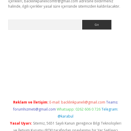
içerikleri,
backlinkpanelicomtr@gmail.com
adresine bildirmeniz
halinde, ilgili içerikler yasal süre içerisinde sitemizden kaldırılacaktır.
Arama
exper giriş adresi güncellendi
betexper.xyz
hiltonbet yeni giri
Reklam ve İletişim:
E-mail:
backlinkpaneli@gmail.com
Teams:
forumhizmeti@gmail.com
Whatsapp: 0262 606 0 726
Telegram:
@karabul
Yasal Uyarı:
Sitemiz, 5651 Sayılı Kanun gereğince Bilgi Teknolojileri
ve İletişim Kurumu (BTK) tarafından onaylanmış bir Yer Sağlayıcı