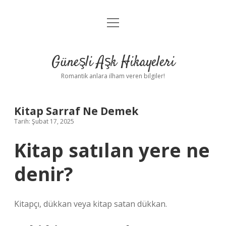
menüyü
Anasayfa
aç
Gizlilik Politikası
Güneşli Aşk Hikayeleri
Yasal Uyarı
Romantik anlara ilham veren bilgiler!
Hakkımızda
Kitap Sarraf Ne Demek
Tarih: Şubat 17, 2025
Kitap satılan yere ne
denir?
Kitapçı, dükkan veya kitap satan dükkan.