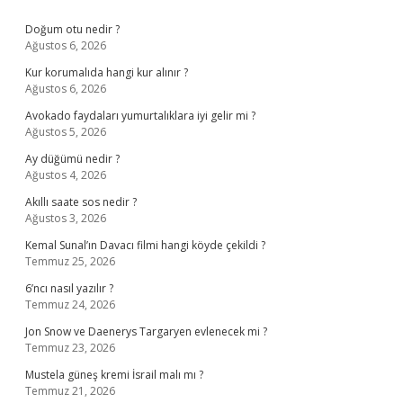
Sidebar
Doğum otu nedir ?
Ağustos 6, 2026
Kur korumalıda hangi kur alınır ?
Ağustos 6, 2026
Avokado faydaları yumurtalıklara iyi gelir mi ?
Ağustos 5, 2026
Ay düğümü nedir ?
Ağustos 4, 2026
Akıllı saate sos nedir ?
Ağustos 3, 2026
Kemal Sunal’ın Davacı filmi hangi köyde çekildi ?
Temmuz 25, 2026
6’ncı nasıl yazılır ?
Temmuz 24, 2026
Jon Snow ve Daenerys Targaryen evlenecek mi ?
Temmuz 23, 2026
Mustela güneş kremi İsrail malı mı ?
Temmuz 21, 2026