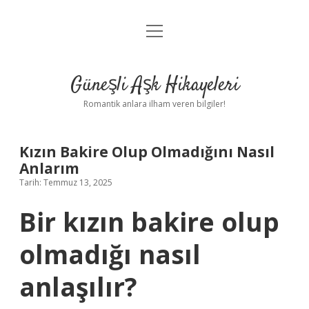
menüyü
Anasayfa
aç
Gizlilik Politikası
Güneşli Aşk Hikayeleri
Yasal Uyarı
Romantik anlara ilham veren bilgiler!
Hakkımızda
Kızın Bakire Olup Olmadığını Nasıl
Anlarım
Tarih: Temmuz 13, 2025
Bir kızın bakire olup
olmadığı nasıl
anlaşılır?