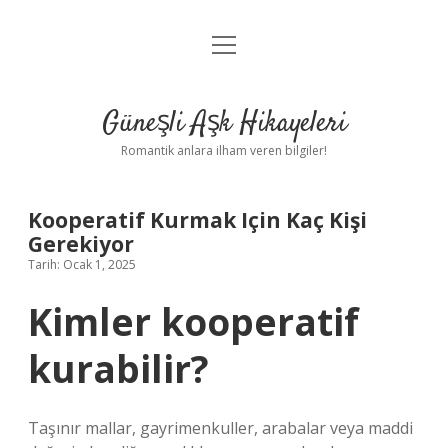
menüyü
Anasayfa
aç
Gizlilik Politikası
Güneşli Aşk Hikayeleri
Yasal Uyarı
Romantik anlara ilham veren bilgiler!
Hakkımızda
Kooperatif Kurmak Için Kaç Kişi
Gerekiyor
Tarih: Ocak 1, 2025
Kimler kooperatif
kurabilir?
Taşınır mallar, gayrimenkuller, arabalar veya maddi