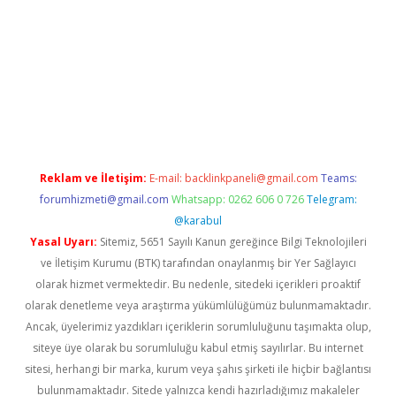
per giriş adresi güncellendi
betexper.xyz
hiltonbet yeni giriş
Reklam ve İletişim:
E-mail:
backlinkpaneli@gmail.com
Teams:
forumhizmeti@gmail.com
Whatsapp: 0262 606 0 726
Telegram:
@karabul
Yasal Uyarı:
Sitemiz, 5651 Sayılı Kanun gereğince Bilgi Teknolojileri
ve İletişim Kurumu (BTK) tarafından onaylanmış bir Yer Sağlayıcı
olarak hizmet vermektedir. Bu nedenle, sitedeki içerikleri proaktif
olarak denetleme veya araştırma yükümlülüğümüz bulunmamaktadır.
Ancak, üyelerimiz yazdıkları içeriklerin sorumluluğunu taşımakta olup,
siteye üye olarak bu sorumluluğu kabul etmiş sayılırlar. Bu internet
sitesi, herhangi bir marka, kurum veya şahıs şirketi ile hiçbir bağlantısı
bulunmamaktadır. Sitede yalnızca kendi hazırladığımız makaleler