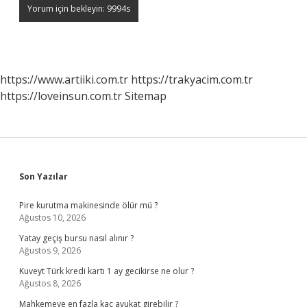
https://www.artiiki.com.tr
https://trakyacim.com.tr
https://loveinsun.com.tr
Sitemap
Sidebar
Son Yazılar
Pire kurutma makinesinde ölür mü ?
Ağustos 10, 2026
Yatay geçiş bursu nasıl alınır ?
Ağustos 9, 2026
Kuveyt Türk kredi kartı 1 ay gecikirse ne olur ?
Ağustos 8, 2026
Mahkemeye en fazla kaç avukat girebilir ?