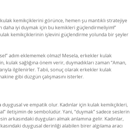
 kulak kemikçiklerini görünce, hemen şu mantıklı stratejiye
an daha iyi duymak için bu kemikleri güçlendirmeliyim!”
lak kemikçiklerinin işlevini güçlendirme yolunda bir şeyler
ilimsel” adım eklememek olmaz! Mesela, erkekler kulak
çin, kulak sağlığına önem verir, duymadıkları zaman “Aman,
ıyla ilgilenirler. Tabii, sonuç olarak erkekler kulak
 makine gibi düzgün çalışmasını isterler.
a duygusal ve empatik olur. Kadınlar için kulak kemikçikleri,
l” iletişimin de sembolüdür. Yani, “duymak” sadece seslerin
 sesin arkasındaki duyguları almak anlamına gelir. Kadınlar,
kasındaki duygusal derinliği alabilen birer algılama aracı