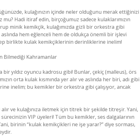
düğünüzde, kulağınızın içinde neler olduğunu merak ettiğinizi
nuz mu? Hadi itiraf edin, birçoğumuz sadece kulaklarımızın
up minik kemikçik, kulağımızda gizli bir orkestra gibi
r, aslında hem eğlenceli hem de oldukça önemli bir işlevi
 birlikte kulak kemikçiklerinin derinliklerine inelim!
n Bilmediği Kahramanlar
 bir yıldız oyuncu kadrosu gibi! Bunlar, çekiç (malleus), örs
mızın orta kulak kısmında yer alır ve aslında her biri, adı gibi
rine inelim; bu kemikler bir orkestra gibi çalışıyor, ancak
ır ve kulağınıza iletmek için titrek bir şekilde titreşir. Yani,
 sürecinizin VIP üyeleri! Tüm bu kemikler, ses dalgalarının
 Yani, birinin “kulak kemikçikleri ne işe yarar?” diye sorması,
eydir.