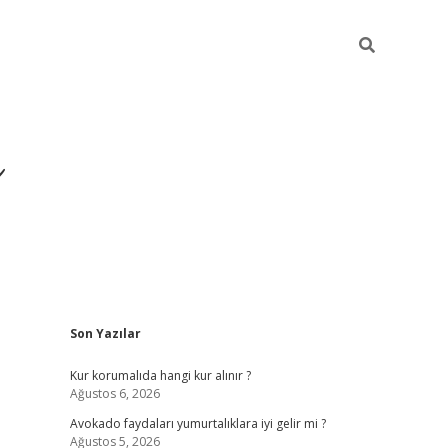
i
Sidebar
Son Yazılar
betci
vdcasino giriş
ilbet casino
ilbet yeni giriş
Bete
Kur korumalıda hangi kur alınır ?
Ağustos 6, 2026
Avokado faydaları yumurtalıklara iyi gelir mi ?
Ağustos 5, 2026