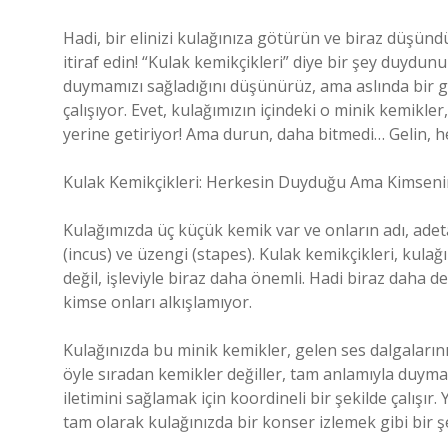
Hadi, bir elinizi kulağınıza götürün ve biraz düşün
itiraf edin! “Kulak kemikçikleri” diye bir şey duydu
duymamızı sağladığını düşünürüz, ama aslında bir gr
çalışıyor. Evet, kulağımızın içindeki o minik kemikle
yerine getiriyor! Ama durun, daha bitmedi… Gelin, hep
Kulak Kemikçikleri: Herkesin Duyduğu Ama Kimseni
Kulağımızda üç küçük kemik var ve onların adı, adeta
(incus) ve üzengi (stapes). Kulak kemikçikleri, kulağı
değil, işleviyle biraz daha önemli. Hadi biraz daha de
kimse onları alkışlamıyor.
Kulağınızda bu minik kemikler, gelen ses dalgalarını al
öyle sıradan kemikler değiller, tam anlamıyla duyma
iletimini sağlamak için koordineli bir şekilde çalışır.
tam olarak kulağınızda bir konser izlemek gibi bir ş