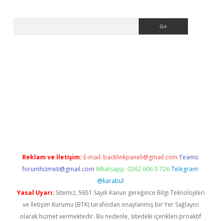
Arama
Betexper giriş adresi güncellendi
betexper.xyz
hiltonbet yeni 
Reklam ve İletişim:
E-mail:
backlinkpaneli@gmail.com
Teams:
forumhizmeti@gmail.com
Whatsapp: 0262 606 0 726
Telegram:
@karabul
Yasal Uyarı:
Sitemiz, 5651 Sayılı Kanun gereğince Bilgi Teknolojileri
ve İletişim Kurumu (BTK) tarafından onaylanmış bir Yer Sağlayıcı
olarak hizmet vermektedir. Bu nedenle, sitedeki içerikleri proaktif