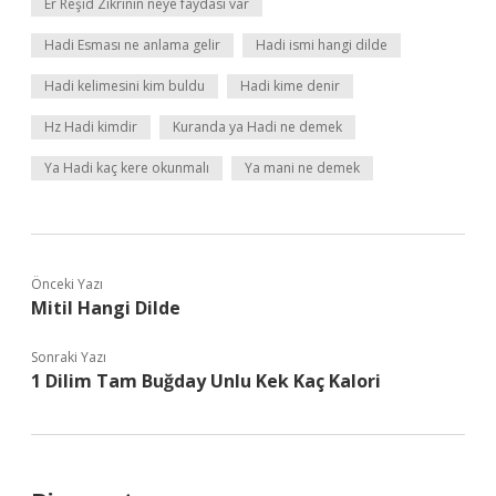
Er Reşid Zikrinin neye faydası var
Hadi Esması ne anlama gelir
Hadi ismi hangi dilde
Hadi kelimesini kim buldu
Hadi kime denir
Hz Hadi kimdir
Kuranda ya Hadi ne demek
Ya Hadi kaç kere okunmalı
Ya mani ne demek
Önceki Yazı
Mitil Hangi Dilde
Sonraki Yazı
1 Dilim Tam Buğday Unlu Kek Kaç Kalori