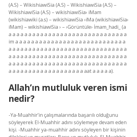
(A.S) – WikishiawiSia (A.S) – WikishiawiSia (A.S) –
WikishiawiSia (A.S) – wikishiawiSia› iMam
(wikishiawiki (a.s) – wikishiawiSia ›iMa (wikishiawiSia›
iMam) – wikishiawiSia › – ›Görüntüle› İmam_hadi_ (a
a a a a a a a a a a a a a a a a a a a a a a a a a a a a a a
im a a a a a a a a a a a a a a a a a a a a a a a a a a a a
a a a a a a a a a a a a a a a a a a a a a a a a a a a a a a
a a a a a a a a a a a a a a a a a a a a a a a a a a a a a a
a a a a a a a a a a a a a a a a a a a a a a a a a a a a a a
a a a a a a a a a a a a a a a a a a a aat a a a a a).
Allah’ın mutluluk veren ismi
nedir?
-Ya-Muahhir’in çalışmalarında başarılı olduğunu
söyleyerek El-Muahhir adını söylemeye devam eden
kişi. -Muahhir ya-muahhir adını söyleyen bir kişinin