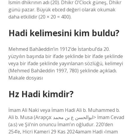
İsmin dhikrının adı (20). Dhikr O’Clock güneş, Dhikr
günü pazar. Büyük ebced değeri olarak okumak
daha etkilidir (20 × 20 = 400).
Hadi kelimesini kim buldu?
Mehmed Bahâeddin’in 1912’de İstanbul’da 20.
yüzyılın başında bir ifade şeklinde bir ifade şeklinde
veya bir ifade şeklinde yayınlanan sözlüğü, kelimeyi
(Mehmed Bahâeddin 1997, 780) şeklinde açıkladı.
Makale dosyası
Hz Hadi kimdir?
İmam Ali Naki veya İmam Hadi Ali b. Muhammed b.
Ali b. Musa (Arapça: ابوالحسن ع بن محمد> İmam Cevad
(a.s) ve Şii’nin onuncu İmam’ın oğludur. 220’den
254’e, Hicri Kameri 29 Kas 2024amam Hadi ›Imam