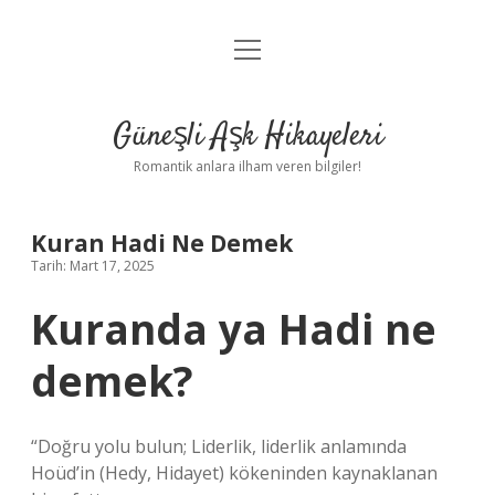
menüyü
Anasayfa
aç
Gizlilik Politikası
Güneşli Aşk Hikayeleri
Yasal Uyarı
Romantik anlara ilham veren bilgiler!
Hakkımızda
Kuran Hadi Ne Demek
Tarih: Mart 17, 2025
Kuranda ya Hadi ne
demek?
“Doğru yolu bulun; Liderlik, liderlik anlamında
Hoüd’in (Hedy, Hidayet) kökeninden kaynaklanan