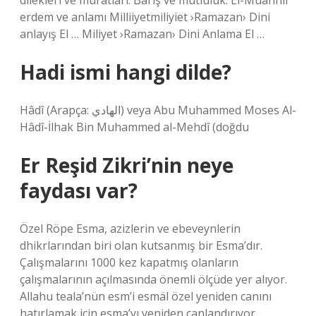
dilekleri ve muratları. Barış ve mutluluk. El-Muahhir
erdem ve anlamı Milliiyetmiliyiet ›Ramazan› Dini
anlayış El … Miliyet ›Ramazan› Dini Anlama El …
Hadi ismi hangi dilde?
Hâdî (Arapça: الهادي) veya Abu Muhammed Moses Al-
Hâdî-İlhak Bin Muhammed al-Mehdî (doğdu
Er Reşid Zikri’nin neye
faydası var?
Özel Röpe Esma, azizlerin ve ebeveynlerin
dhikrlarından biri olan kutsanmış bir Esma’dır.
Çalışmalarını 1000 kez kapatmış olanların
çalışmalarının açılmasında önemli ölçüde yer alıyor.
Allahu teala’nün esm’i esmäl özel yeniden canını
hatırlamak için esma’yı yeniden canlandırıyor.