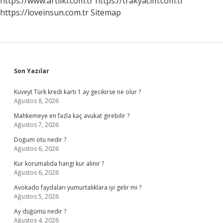
https://www.artiiki.com.tr
https://trakyacim.com.tr
https://loveinsun.com.tr
Sitemap
Sidebar
Son Yazılar
Kuveyt Türk kredi kartı 1 ay gecikirse ne olur ?
Ağustos 8, 2026
Mahkemeye en fazla kaç avukat girebilir ?
Ağustos 7, 2026
Doğum otu nedir ?
Ağustos 6, 2026
Kur korumalıda hangi kur alınır ?
Ağustos 6, 2026
Avokado faydaları yumurtalıklara iyi gelir mi ?
Ağustos 5, 2026
Ay düğümü nedir ?
Ağustos 4, 2026