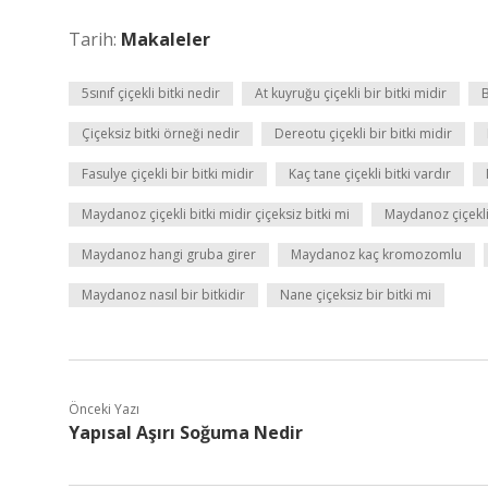
Tarih:
Makaleler
5sınıf çiçekli bitki nedir
At kuyruğu çiçekli bir bitki midir
B
Çiçeksiz bitki örneği nedir
Dereotu çiçekli bir bitki midir
Fasulye çiçekli bir bitki midir
Kaç tane çiçekli bitki vardır
Maydanoz çiçekli bitki midir çiçeksiz bitki mi
Maydanoz çiçekli
Maydanoz hangi gruba girer
Maydanoz kaç kromozomlu
Maydanoz nasıl bir bitkidir
Nane çiçeksiz bir bitki mi
Önceki Yazı
Yapısal Aşırı Soğuma Nedir