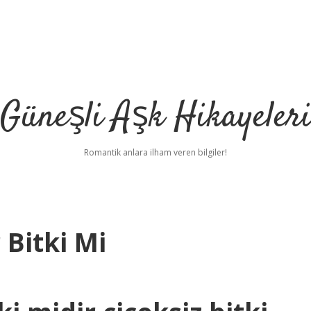
Güneşli Aşk Hikayeler
Romantik anlara ilham veren bilgiler!
 Bitki Mi