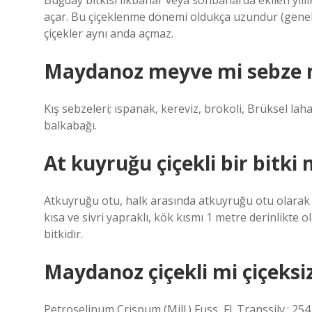
Buğday bitkisi ilkbahar veya sonbaharda ekilen yıllı
açar. Bu çiçeklenme dönemi oldukça uzundur (genelli
çiçekler aynı anda açmaz.
Maydanoz meyve mi sebze 
Kış sebzeleri; ıspanak, kereviz, brokoli, Brüksel la
balkabağı.
At kuyruğu çiçekli bir bitki 
Atkuyruğu otu, halk arasında atkuyruğu otu olarak d
kısa ve sivri yapraklı, kök kısmı 1 metre derinlikte ol
bitkidir.
Maydanoz çiçekli mi çiçeksi
Petroselinum Crispum (Mill.) Fuss, Fl. Transsilv.: 25