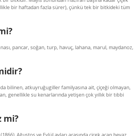
k bir bitkidir. Mayıs sonundan Haziran başına kadar çiçek
kle bir haftadan fazla sürer), çünkü tek bir bitkideki tüm
mi?
hanası, pancar, soğan, turp, havuç, lahana, marul, maydanoz,
midir?
a bilinen, atkuyruğugiller familyasına ait, çiçeği olmayan,
an, genellikle su kenarlarında yetişen çok yıllık bir tıbbi
z mi?
4 (1866). Ağustos ve Eylül ayları arasında çiçek açan beyaz