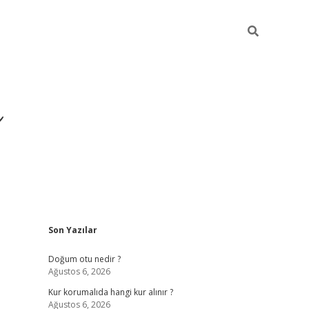
i
Sidebar
Son Yazılar
betci
vdcasino giriş
ilbet casino
ilbet yeni giriş
Betexp
Doğum otu nedir ?
Ağustos 6, 2026
Kur korumalıda hangi kur alınır ?
Ağustos 6, 2026