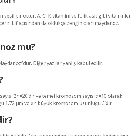
şil bir ottur. A, C, K vitamini ve folik asit gibi vitaminler
içerir. Lif açısından da oldukça zengin olan maydanoz,
noz mu?
ydanoz”dur. Diğer yazılar yanlış kabul edilir.
?
sayısı 2n=20’dir ve temel kromozom sayısı x=10 olarak
uğu 1,72 µm ve en büyük kromozom uzunluğu 2’dir.
dir?