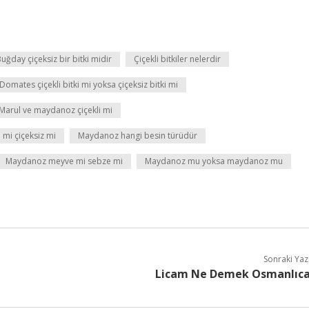
uğday çiçeksiz bir bitki midir
Çiçekli bitkiler nelerdir
Domates çiçekli bitki mi yoksa çiçeksiz bitki mi
Marul ve maydanoz çiçekli mi
 mi çiçeksiz mi
Maydanoz hangi besin türüdür
Maydanoz meyve mi sebze mi
Maydanoz mu yoksa maydanoz mu
Sonraki Yaz
Licam Ne Demek Osmanlıc