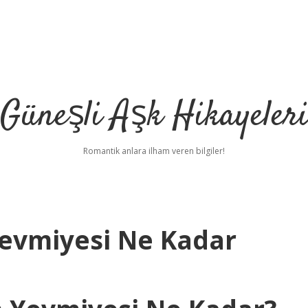
Güneşli Aşk Hikayeler
Romantik anlara ilham veren bilgiler!
Yevmiyesi Ne Kadar