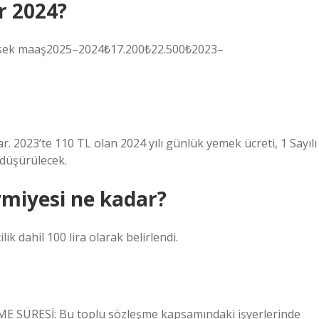
r 2024?
üksek maaş2025–2024₺17.200₺22.500₺2023–
r. 2023’te 110 TL olan 2024 yılı günlük yemek ücreti, 1 Sayılı
 düşürülecek.
evmiyesi ne kadar?
ilik dahil 100 lira olarak belirlendi.
SÜRESİ: Bu toplu sözleşme kapsamındaki işyerlerinde