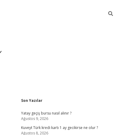
i
Sidebar
Son Yazılar
betci
vdcasino giriş
ilbet casino
ilbet yeni giriş
Betexper
Yatay geçiş bursu nasıl alınır ?
Ağustos 9, 2026
Kuveyt Türk kredi kartı 1 ay gecikirse ne olur ?
Ağustos 8, 2026