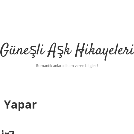
Güneşli Aşk Hikayeler
Romantik anlara ilham veren bilgiler!
 Yapar