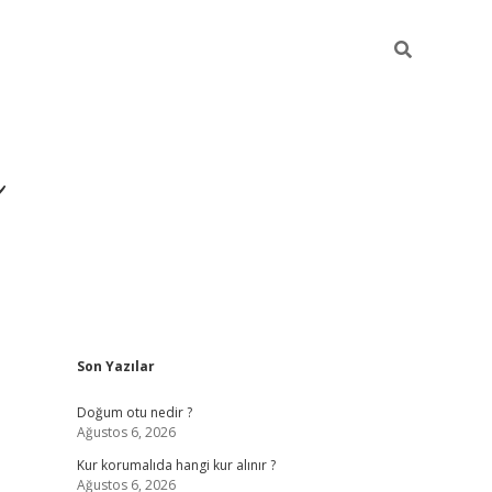
i
Sidebar
Son Yazılar
betci
vdcasino giriş
ilbet casino
ilbet yeni giriş
B
Doğum otu nedir ?
Ağustos 6, 2026
Kur korumalıda hangi kur alınır ?
Ağustos 6, 2026