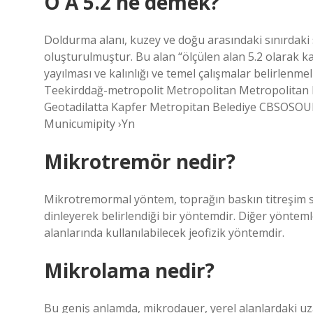
Ö A 5.2 ne demek?
Doldurma alanı, kuzey ve doğu arasındaki sınırdaki
oluşturulmuştur. Bu alan “ölçülen alan 5.2 olarak k
yayılması ve kalınlığı ve temel çalışmalar belirlenme
Teekirddağ-metropolit Metropolitan Metropolit
Geotadilatta Kapfer Metropitan Belediye CBSOSOURC
Municumipity ›Yn
Mikrotremör nedir?
Mikrotremormal yöntem, toprağın baskın titreşim s
dinleyerek belirlendiği bir yöntemdir. Diğer yöntem
alanlarında kullanılabilecek jeofizik yöntemdir.
Mikrolama nedir?
Bu geniş anlamda, mikrodauer, yerel alanlardaki uz