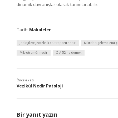
dinamik davranışlar olarak tanımlanabilir.
Tarih:
Makaleler
Jeolojik ve jeoteknik etüt raporu nedir
Mikrobölgeleme etüt ç
Mikrotremör nedir
Ö A 52 ne demek
Önceki Yazı
Vezikül Nedir Patoloji
Bir yanıt yazın