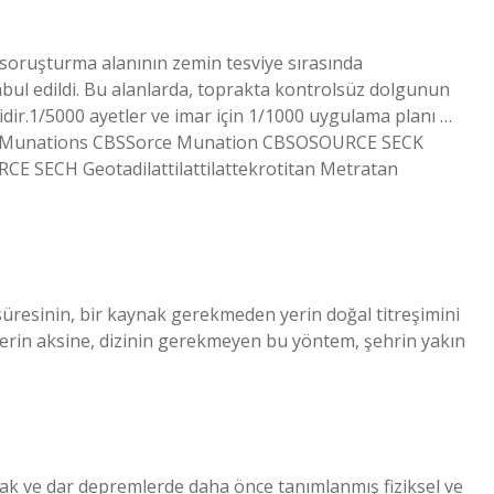
 soruşturma alanının zemin tesviye sırasında
abul edildi. Bu alanlarda, toprakta kontrolsüz dolgunun
lidir.1/5000 ayetler ve imar için 1/1000 uygulama planı …
an Munations CBSSorce Munation CBSOSOURCE SECK
E SECH Geotadilattilattilattekrotitan Metratan
üresinin, bir kaynak gerekmeden yerin doğal titreşimini
lerin aksine, dizinin gerekmeyen bu yöntem, şehrin yakın
ak ve dar depremlerde daha önce tanımlanmış fiziksel ve