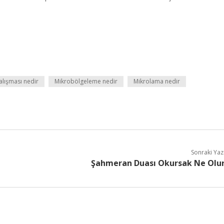
alışması nedir
Mikrobölgeleme nedir
Mikrolama nedir
Sonraki Yaz
Şahmeran Duası Okursak Ne Olu