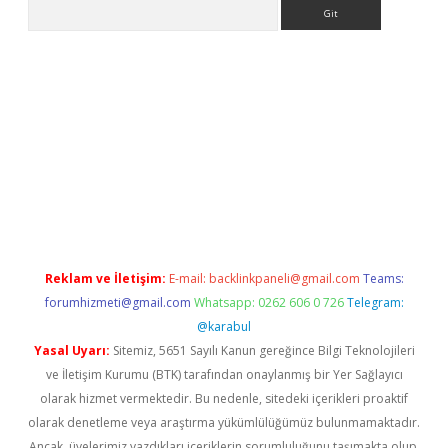
Arama
giriş
Betexper giriş adresi güncellendi
betexper.xyz
hiltonbet y
Reklam ve İletişim:
E-mail:
backlinkpaneli@gmail.com
Teams:
forumhizmeti@gmail.com
Whatsapp: 0262 606 0 726
Telegram:
@karabul
Yasal Uyarı:
Sitemiz, 5651 Sayılı Kanun gereğince Bilgi Teknolojileri
ve İletişim Kurumu (BTK) tarafından onaylanmış bir Yer Sağlayıcı
olarak hizmet vermektedir. Bu nedenle, sitedeki içerikleri proaktif
olarak denetleme veya araştırma yükümlülüğümüz bulunmamaktadır.
Ancak, üyelerimiz yazdıkları içeriklerin sorumluluğunu taşımakta olup,