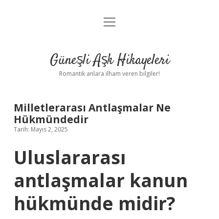
menüyü
Anasayfa
aç
Gizlilik Politikası
Güneşli Aşk Hikayeleri
Yasal Uyarı
Romantik anlara ilham veren bilgiler!
Hakkımızda
Milletlerarası Antlaşmalar Ne
Hükmündedir
Tarih: Mayıs 2, 2025
Uluslararası
antlaşmalar kanun
hükmünde midir?