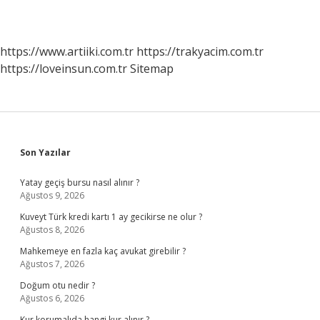
https://www.artiiki.com.tr
https://trakyacim.com.tr
https://loveinsun.com.tr
Sitemap
Sidebar
Son Yazılar
Yatay geçiş bursu nasıl alınır ?
Ağustos 9, 2026
Kuveyt Türk kredi kartı 1 ay gecikirse ne olur ?
Ağustos 8, 2026
Mahkemeye en fazla kaç avukat girebilir ?
Ağustos 7, 2026
Doğum otu nedir ?
Ağustos 6, 2026
Kur korumalıda hangi kur alınır ?