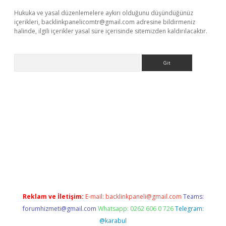
Hukuka ve yasal düzenlemelere aykırı olduğunu düşündüğünüz
içerikleri,
backlinkpanelicomtr@gmail.com
adresine bildirmeniz
halinde, ilgili içerikler yasal süre içerisinde sitemizden kaldırılacaktır.
Arama
texper giriş adresi güncellendi
betexper.xyz
hiltonbet yeni gi
Reklam ve İletişim:
E-mail:
backlinkpaneli@gmail.com
Teams:
forumhizmeti@gmail.com
Whatsapp: 0262 606 0 726
Telegram:
@karabul