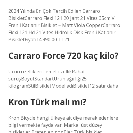
2024 Yılında En Çok Tercih Edilen Carraro
BisikletCarraro Flexi 121 20 Jant 21 Vites 35cm V
Frenli Katlanır Bisiklet – Matt Viola CopperCarraro
Flexi 121 Hd 21 Vites Hidrolik Disk Frenli Katlanır
BisikletFiyatı14.990,00 TL21.
Carraro Force 720 kaç kilo?
Ürün özellikleriTemel özellik‎Rahat
sürüşBoyut‎StandartÜrün ağırlığı‎25
kilogramStil‎BisikletModel adı‎Bisiklet12 satır daha
Kron Türk malı mı?
Kron Bicycle hangi ülkeye ait diye merak edenlere
bilgi vermekte fayda var. Marka, üst düzey
bisikletler üreten en popüler Türk bisiklet