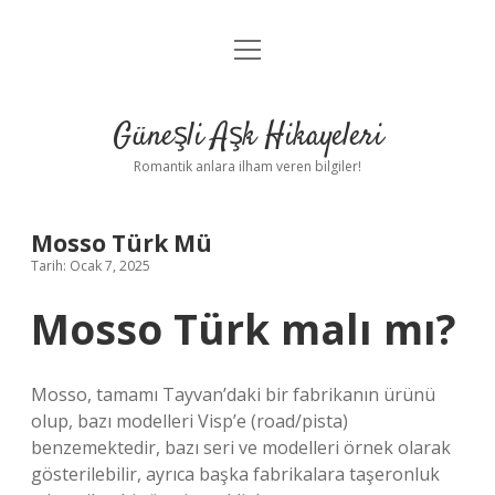
menüyü
Anasayfa
aç
Gizlilik Politikası
Güneşli Aşk Hikayeleri
Yasal Uyarı
Romantik anlara ilham veren bilgiler!
Hakkımızda
Mosso Türk Mü
Tarih: Ocak 7, 2025
Mosso Türk malı mı?
Mosso, tamamı Tayvan’daki bir fabrikanın ürünü
olup, bazı modelleri Visp’e (road/pista)
benzemektedir, bazı seri ve modelleri örnek olarak
gösterilebilir, ayrıca başka fabrikalara taşeronluk