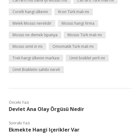
Carraro mu daha iyi Mosso mu
Carraro Türk malı mı
Corelli hangi ülkenin
Kron Türk malı mı
Melek Mosso nerelidir
Mosso hangi firma
Mosso ne demek İspanya
Mosso Türk malı mı
Mosso ümit in mi
Omomatik Türk malı mı
Trek hangi ülkenin markası
Ümit bisiklet yerli mi
Ümit Bisikletin sahibi nereli
Önceki Yazı
Devlet Ana Olay Örgüsü Nedir
Sonraki Yazı
Ekmekte Hangi Içerikler Var