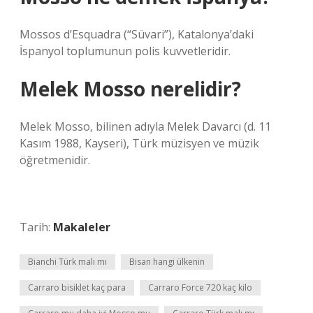
Mossos d’Esquadra (“Süvari”), Katalonya’daki
İspanyol toplumunun polis kuvvetleridir.
Melek Mosso nerelidir?
Melek Mosso, bilinen adıyla Melek Davarcı (d. 11
Kasım 1988, Kayseri), Türk müzisyen ve müzik
öğretmenidir.
Tarih:
Makaleler
Bianchi Türk malı mı
Bisan hangi ülkenin
Carraro bisiklet kaç para
Carraro Force 720 kaç kilo