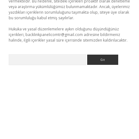
vermektedir. Bu nedenle, sitedeki içerikleri proaktif olarak denetleme
veya araştırma yükümlülüğümüz bulunmamaktadır. Ancak, üyelerimiz
yazdıkları içeriklerin sorumluluğunu taşımakta olup, siteye üye olarak
bu sorumluluğu kabul etmiş sayılırlar.
Hukuka ve yasal düzenlemelere aykırı olduğunu düşündüğünüz
içerikleri,
backlinkpanelicomtr@gmail.com
adresine bildirmeniz
halinde, ilgili içerikler yasal süre içerisinde sitemizden kaldırılacaktır.
Arama
iş
Betexper giriş adresi güncellendi
betexper.xyz
hiltonbet yeni