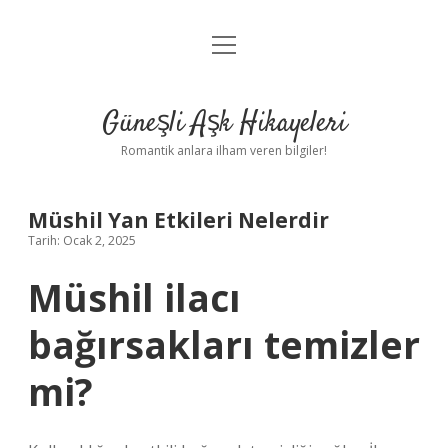
menüyü
Anasayfa
aç
Gizlilik Politikası
Güneşli Aşk Hikayeleri
Yasal Uyarı
Romantik anlara ilham veren bilgiler!
Hakkımızda
Müshil Yan Etkileri Nelerdir
Tarih: Ocak 2, 2025
Müshil ilacı
bağırsakları temizler
mi?