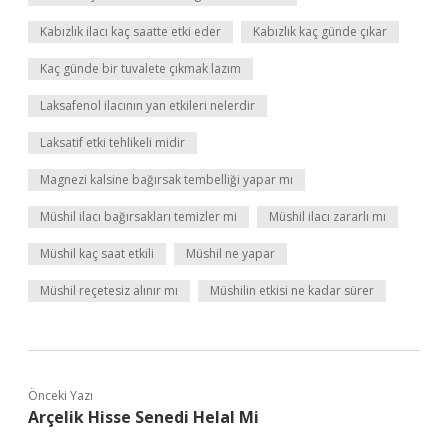
Kabızlık ilacı kaç saatte etki eder
Kabızlık kaç günde çıkar
Kaç günde bir tuvalete çıkmak lazım
Laksafenol ilacının yan etkileri nelerdir
Laksatif etki tehlikeli midir
Magnezi kalsine bağırsak tembelliği yapar mı
Müshil ilacı bağırsakları temizler mi
Müshil ilacı zararlı mı
Müshil kaç saat etkili
Müshil ne yapar
Müshil reçetesiz alınır mı
Müshilin etkisi ne kadar sürer
Önceki Yazı
Arçelik Hisse Senedi Helal Mi