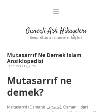
menüyü
Anasayfa
aç
Gizlilik Politikası
Güneşli Aşk Hikayeleri
Yasal Uyarı
Romantik anlara ilham veren bilgiler!
Hakkımızda
Mutasarrıf Ne Demek Islam
Ansiklopedisi
Tarih: Ocak 12, 2025
Mutasarrıf ne
demek?
Mutasarrıf (Osmanlı: متصرّف), Osmanlı idari