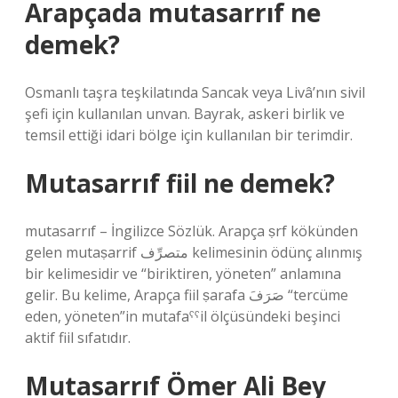
Arapçada mutasarrıf ne
demek?
Osmanlı taşra teşkilatında Sancak veya Livâ’nın sivil
şefi için kullanılan unvan. Bayrak, askeri birlik ve
temsil ettiği idari bölge için kullanılan bir terimdir.
Mutasarrıf fiil ne demek?
mutasarrıf – İngilizce Sözlük. Arapça ṣrf kökünden
gelen mutaṣarrif متصرِّف kelimesinin ödünç alınmış
bir kelimesidir ve “biriktiren, yöneten” anlamına
gelir. Bu kelime, Arapça fiil ṣarafa صَرَفَ “tercüme
eden, yöneten”in mutafaˁˁil ölçüsündeki beşinci
aktif fiil sıfatıdır.
Mutasarrıf Ömer Ali Bey