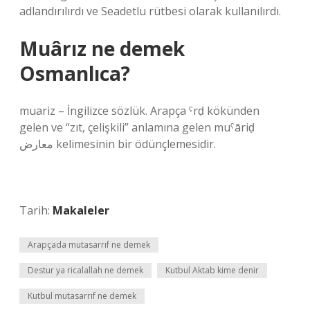
adlandırılırdı ve Seadetlu rütbesi olarak kullanılırdı.
Muârız ne demek
Osmanlıca?
muariz – İngilizce sözlük. Arapça ˁrḍ kökünden
gelen ve “zıt, çelişkili” anlamına gelen muˁāriḍ
معارض kelimesinin bir ödünçlemesidir.
Tarih:
Makaleler
Arapçada mutasarrıf ne demek
Destur ya ricalallah ne demek
Kutbul Aktab kime denir
Kutbul mutasarrıf ne demek