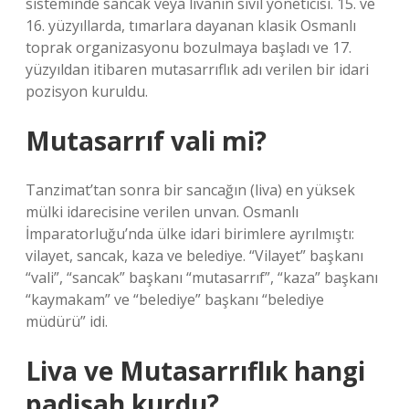
sisteminde sancak veya livanın sivil yöneticisi. 15. ve
16. yüzyıllarda, tımarlara dayanan klasik Osmanlı
toprak organizasyonu bozulmaya başladı ve 17.
yüzyıldan itibaren mutasarrıflık adı verilen bir idari
pozisyon kuruldu.
Mutasarrıf vali mi?
Tanzimat’tan sonra bir sancağın (liva) en yüksek
mülki idarecisine verilen unvan. Osmanlı
İmparatorluğu’nda ülke idari birimlere ayrılmıştı:
vilayet, sancak, kaza ve belediye. “Vilayet” başkanı
“vali”, “sancak” başkanı “mutasarrıf”, “kaza” başkanı
“kaymakam” ve “belediye” başkanı “belediye
müdürü” idi.
Liva ve Mutasarrıflık hangi
padişah kurdu?