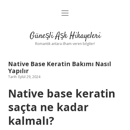
menüyü
Anasayfa
aç
Gizlilik Politikası
Güneşli Aşk Hikayeleri
Yasal Uyarı
Romantik anlara ilham veren bilgiler!
Hakkımızda
Native Base Keratin Bakımı Nasıl
Yapılır
Tarih: Eylül 29, 2024
Native base keratin
saçta ne kadar
kalmalı?