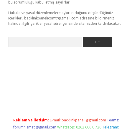
bu sorumluluğu kabul etmiş sayılırlar.
Hukuka ve yasal düzenlemelere aykırı olduğunu düşündüğünüz
içerikleri,
backlinkpanelicomtr@gmail.com
adresine bildirmeniz
halinde, ilgili içerikler yasal süre içerisinde sitemizden kaldırılacaktır.
Arama
xper giriş adresi güncellendi
betexper.xyz
hiltonbet yeni giri
Reklam ve İletişim:
E-mail:
backlinkpaneli@gmail.com
Teams:
forumhizmeti@gmail.com
Whatsapp: 0262 606 0 726
Telegram: