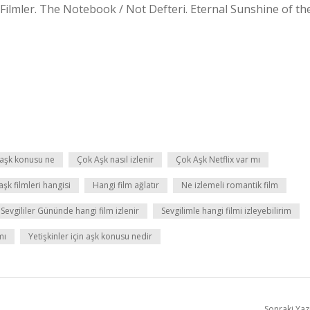
Filmler. The Notebook / Not Defteri. Eternal Sunshine of th
aşk konusu ne
Çok Aşk nasıl izlenir
Çok Aşk Netflix var mı
 aşk filmleri hangisi
Hangi film ağlatır
Ne izlemeli romantik film
Sevgililer Gününde hangi film izlenir
Sevgilimle hangi filmi izleyebilirim
mı
Yetişkinler için aşk konusu nedir
Sonraki Yaz