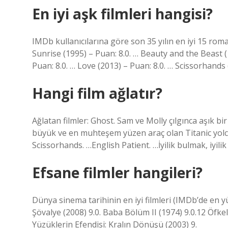
En iyi aşk filmleri hangisi?
IMDb kullanıcılarına göre son 35 yılın en iyi 15 roman
Sunrise (1995) – Puan: 8.0. … Beauty and the Beast (
Puan: 8.0. … Love (2013) – Puan: 8.0. … Scissorhands 
Hangi film ağlatır?
Ağlatan filmler: Ghost. Sam ve Molly çılgınca aşık bir
büyük ve en muhteşem yüzen araç olan Titanic yolcul
Scissorhands. …English Patient. …İyilik bulmak, iyi
Efsane filmler hangileri?
Dünya sinema tarihinin en iyi filmleri (IMDb’de en y
Şövalye (2008) 9.0. Baba Bölüm II (1974) 9.0.12 Öfkeli
Yüzüklerin Efendisi: Kralın Dönüşü (2003) 9.