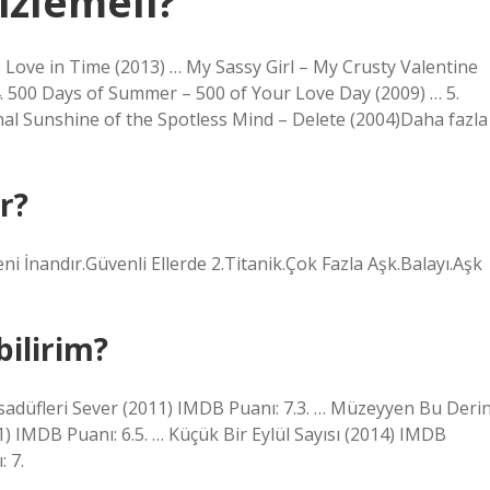
izlemeli?
 Love in Time (2013) … My Sassy Girl – My Crusty Valentine
… 4. 500 Days of Summer – 500 of Your Love Day (2009) … 5.
ernal Sunshine of the Spotless Mind – Delete (2004)Daha fazla
ir?
ni İnandır.Güvenli Ellerde 2.Titanik.Çok Fazla Aşk.Balayı.Aşk
bilirim?
Tesadüfleri Sever (2011) IMDB Puanı: 7.3. … Müzeyyen Bu Deri
11) IMDB Puanı: 6.5. … Küçük Bir Eylül Sayısı (2014) IMDB
 7.