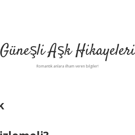
Güneşli Aşk Hikayeler
Romantik anlara ilham veren bilgiler!
k