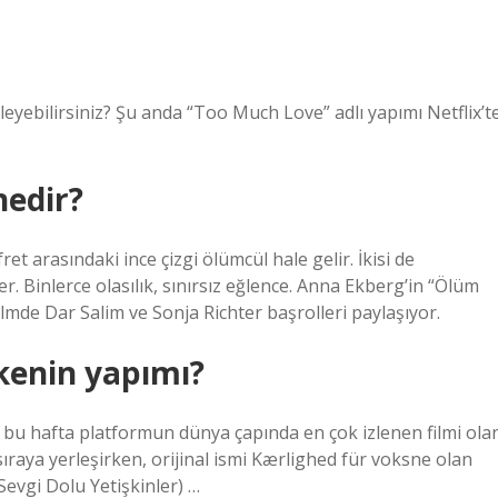
eyebilirsiniz? Şu anda “Too Much Love” adlı yapımı Netflix’t
nedir?
ret arasındaki ince çizgi ölümcül hale gelir. İkisi de
er. Binlerce olasılık, sınırsız eğlence. Anna Ekberg’in “Ölüm
lmde Dar Salim ve Sonja Richter başrolleri paylaşıyor.
lkenin yapımı?
e bu hafta platformun dünya çapında en çok izlenen filmi ola
ıraya yerleşirken, orijinal ismi Kærlighed für voksne olan
Sevgi Dolu Yetişkinler) …