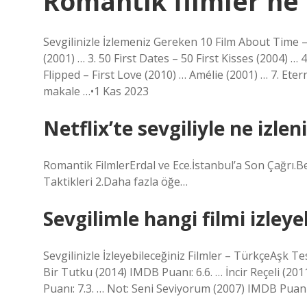
Romantik filmler ne 
Sevgilinizle İzlemeniz Gereken 10 Film About Time –
(2001) … 3. 50 First Dates – 50 First Kisses (2004) 
Flipped – First Love (2010) … Amélie (2001) … 7. Et
makale …•1 Kas 2023
Netflix’te sevgiliyle ne izlen
Romantik FilmlerErdal ve Ece.İstanbul’a Son Çağrı.Be
Taktikleri 2.Daha fazla öğe…
Sevgilimle hangi filmi izleye
Sevgilinizle İzleyebileceğiniz Filmler – TürkçeAşk 
Bir Tutku (2014) IMDB Puanı: 6.6. … İncir Reçeli (20
Puanı: 7.3. … Not: Seni Seviyorum (2007) IMDB Puanı: