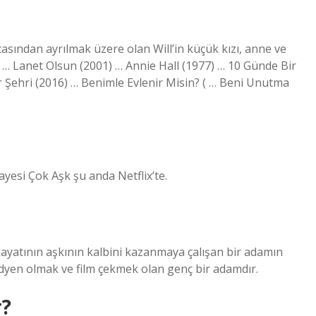
casından ayrılmak üzere olan Will’in küçük kızı, anne ve
. … Lanet Olsun (2001) … Annie Hall (1977) … 10 Günde Bir
ar Şehri (2016) … Benimle Evlenir Misin? ( … Beni Unutma
ayesi Çok Aşk şu anda Netflix’te.
ayatının aşkının kalbini kazanmaya çalışan bir adamın
dyen olmak ve film çekmek olan genç bir adamdır.
r?