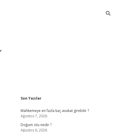
i
Sidebar
Son Yazılar
betci
vdcasino giriş
ilbet casino
ilbet yeni giriş
Betexpe
Mahkemeye en fazla kaç avukat girebilir ?
Ağustos 7, 2026
Doğum otu nedir ?
Ağustos 6, 2026