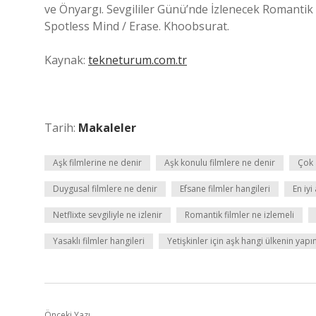
ve Önyargı. Sevgililer Günü’nde İzlenecek Romantik 
Spotless Mind / Erase. Khoobsurat.
Kaynak:
tekneturum.com.tr
Tarih:
Makaleler
Aşk filmlerine ne denir
Aşk konulu filmlere ne denir
Çok 
Duygusal filmlere ne denir
Efsane filmler hangileri
En iyi
Netflixte sevgiliyle ne izlenir
Romantik filmler ne izlemeli
Yasaklı filmler hangileri
Yetişkinler için aşk hangi ülkenin yapı
Önceki Yazı