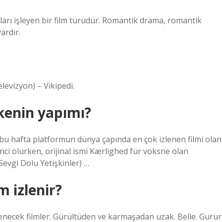
maları işleyen bir film türüdür. Romantik drama, romantik
ardır.
elevizyon) – Vikipedi.
lkenin yapımı?
 bu hafta platformun dünya çapında en çok izlenen filmi olan
nci olurken, orijinal ismi Kærlighed für voksne olan
Sevgi Dolu Yetişkinler) …
m izlenir?
zlenecek filmler. Gürültüden ve karmaşadan uzak. Belle. Gurur