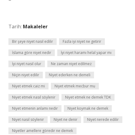
Tarih:
Makaleler
Bir şeye niyet nasıl edilir
Fazla iyi niyet ne getirir
İslama göre niyet nedir
İyi niyet haramı helal yapar mı
İyi niyet nasıl olur
Ne zaman niyet edilmez
Niçin niyet edilir
Niyet ederken ne demeli
Niyet etmek caiz mi
Niyet etmek mecbur mu
Niyet etmek nasıl söylenir
Niyet etmek ne demek TDK
Niyet etmenin anlamı nedir
Niyet koymak ne demek
Niyet nasıl söylenir
Niyet ne denir
Niyet nerede edilir
Niyetler amellere göredir ne demek