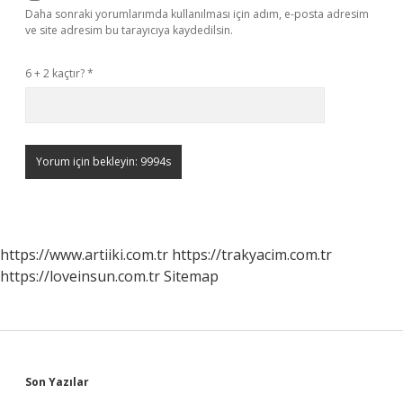
Daha sonraki yorumlarımda kullanılması için adım, e-posta adresim
ve site adresim bu tarayıcıya kaydedilsin.
6 + 2 kaçtır?
*
https://www.artiiki.com.tr
https://trakyacim.com.tr
https://loveinsun.com.tr
Sitemap
Sidebar
Son Yazılar