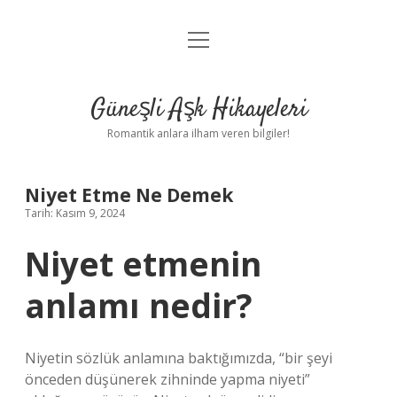
menüyü
Anasayfa
aç
Gizlilik Politikası
Güneşli Aşk Hikayeleri
Yasal Uyarı
Romantik anlara ilham veren bilgiler!
Hakkımızda
Niyet Etme Ne Demek
Tarih: Kasım 9, 2024
Niyet etmenin
anlamı nedir?
Niyetin sözlük anlamına baktığımızda, “bir şeyi
önceden düşünerek zihninde yapma niyeti”