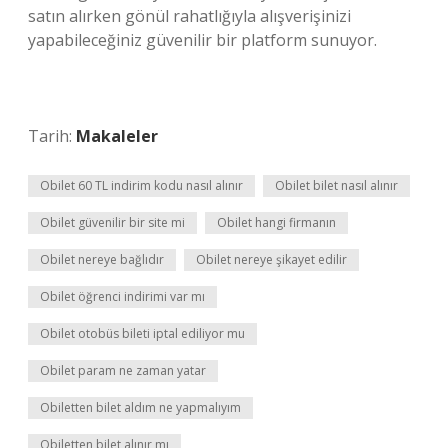
satın alırken gönül rahatlığıyla alışverişinizi
yapabileceğiniz güvenilir bir platform sunuyor.
Tarih:
Makaleler
Obilet 60 TL indirim kodu nasıl alınır
Obilet bilet nasıl alınır
Obilet güvenilir bir site mi
Obilet hangi firmanın
Obilet nereye bağlıdır
Obilet nereye şikayet edilir
Obilet öğrenci indirimi var mı
Obilet otobüs bileti iptal ediliyor mu
Obilet param ne zaman yatar
Obiletten bilet aldım ne yapmalıyım
Obiletten bilet alınır mı