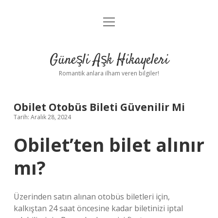
menüyü
Anasayfa
aç
Gizlilik Politikası
Güneşli Aşk Hikayeleri
Yasal Uyarı
Romantik anlara ilham veren bilgiler!
Hakkımızda
Obilet Otobüs Bileti Güvenilir Mi
Tarih: Aralık 28, 2024
Obilet’ten bilet alınır
mı?
Üzerinden satın alınan otobüs biletleri için,
kalkıştan 24 saat öncesine kadar biletinizi iptal