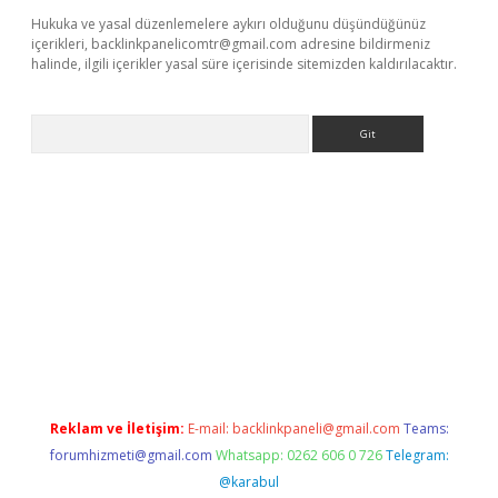
Hukuka ve yasal düzenlemelere aykırı olduğunu düşündüğünüz
içerikleri,
backlinkpanelicomtr@gmail.com
adresine bildirmeniz
halinde, ilgili içerikler yasal süre içerisinde sitemizden kaldırılacaktır.
Arama
xper giriş adresi güncellendi
betexper.xyz
hiltonbet yeni giri
Reklam ve İletişim:
E-mail:
backlinkpaneli@gmail.com
Teams:
forumhizmeti@gmail.com
Whatsapp: 0262 606 0 726
Telegram:
@karabul