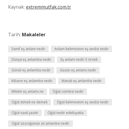
Kaynak:
extremmutfak.com.tr
Tarih:
Makaleler
5sınıf eş anlam nedir
Anlam kelimesinin eş seslisi nedir
Dünya eş anlamlısı nedir
Eş anlam nedir 5 örnek
Gönül eş anlamlısı nedir
Güzün eş anlamı nedir
Kibarın eş anlamlısı nedir
Manalı eş anlamlısı nedir
Miletin eş anlamı ne
Öğüt cümlesi nedir
Öğüt etmek ne demek
Öğüt kelimesinin eş seslisi nedir
Öğüt nasıl yazılır
Öğüt nedir edebiyatta
Öğüt sözcüğünün zıt anlamlısı nedir