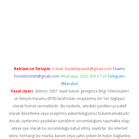
etexper giriş adresi güncellendi
betexper.xyz
hiltonbet yeni gi
Reklam ve İletişim:
E-mail:
backlinkpaneli@gmail.com
Teams:
forumhizmeti@gmail.com
Whatsapp: 0262 606 0 726
Telegram:
@karabul
Yasal Uyarı:
Sitemiz, 5651 Sayılı Kanun gereğince Bilgi Teknolojileri
ve İletişim Kurumu (BTK) tarafından onaylanmış bir Yer Sağlayıcı
olarak hizmet vermektedir. Bu nedenle, sitedeki içerikleri proaktif
olarak denetleme veya araştırma yükümlülüğümüz bulunmamaktadır.
Ancak, üyelerimiz yazdıkları içeriklerin sorumluluğunu taşımakta olup,
siteye üye olarak bu sorumluluğu kabul etmiş sayılırlar. Bu internet
sitesi, herhangi bir marka, kurum veya şahıs şirketi ile hiçbir bağlantısı