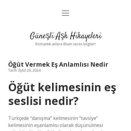
menüyü
Anasayfa
aç
Gizlilik Politikası
Güneşli Aşk Hikayeleri
Yasal Uyarı
Romantik anlara ilham veren bilgiler!
Hakkımızda
Öğüt Vermek Eş Anlamlısı Nedir
Tarih: Eylül 29, 2024
Öğüt kelimesinin eş
seslisi nedir?
Türkçede “danışma” kelimesinin “tavsiye”
kelimesinin eşanlamlısı olarak düşünülmesi