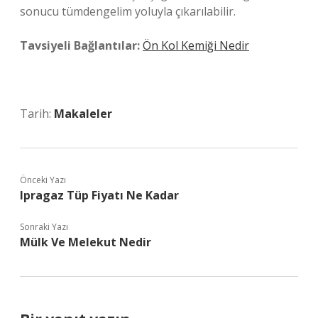
sonucu tümdengelim yoluyla çıkarılabilir.
Tavsiyeli Bağlantılar:
Ön Kol Kemiği Nedir
Tarih:
Makaleler
Önceki Yazı
Ipragaz Tüp Fiyatı Ne Kadar
Sonraki Yazı
Mülk Ve Melekut Nedir