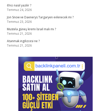
6’ncı nasıl yazılır ?
Temmuz 24, 2026
Jon Snow ve Daenerys Targaryen evlenecek mi ?
Temmuz 23, 2026
Mustela güneş kremi İsrail malı mı ?
Temmuz 21, 2026
Atanmak ingilizcesi ne ?
Temmuz 21, 2026