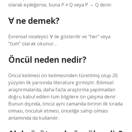
olarak eşdeğerse, buna P ≡ Q veya P ⇔ Q denir.
∀ ne demek?
Evrensel niceleyici: ∀ ile gösterilir ve “her” veya
“tüm” olarak okunur…
Öncül neden nedir?
Öncül kelimesi ön kelimesinden türetilmiş olup 20.
yüzyılın ilk yarısında literatüre girmiştir. Bilimsel
araştırmalarda, daha fazla araştırma yapılmadan
doğru kabul edilen tüm bilgilere ön çalışma denir.
Bunun dışında, öncül aynı zamanda birinin ilk sırada
olması, öncülük etmesi, önceliğe sahip olması
anlamında da kullanılır.