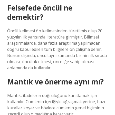
Felsefede öncül ne
demektir?
Öncül kelimesi ön kelimesinden türetilmiş olup 20.
yüzyılın ilk yarısında literatüre girmiştir. Bilimsel
araştırmalarda, daha fazla araştırma yapılmadan
doğru kabul edilen tüm bilgilere ön çalışma denir.
Bunun dışında, öncül aynı zamanda birinin ilk sırada
olması, öncülük etmesi, önceliğe sahip olması
anlamında da kullanılır.
Mantık ve önerme aynı mı?
Mantık, ifadelerin doğruluğunu kanıtlamak için
kullanılır. Cümlenin içeriğiyle uğraşmak yerine, bazı
kurallar koyar ve böylece cümlenin genel biçiminin
geçerli olup olmadığına karar verir.