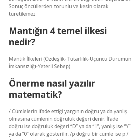
Sonuç öncüllerden zorunlu ve kesin olarak
türetilemez.
Mantığın 4 temel ilkesi
nedir?
Mantık İlkeleri (Özdeşlik-Tutarlılık-Üçüncü Durumun
İmkansızlığı-Yeterli Sebep)
Önerme nasıl yazılır
matematik?
/ Cümlelerin ifade ettiği yargının doğru ya da yanlış
olmasına cümlenin doğruluk değeri denir. İfade
doğru ise doğruluk değeri “D” ya da “1”, yanlış ise “Y”
ya da “0” olarak gösterilir. /p doğru bir cümle ise p /