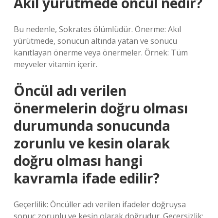
Akıl yürütmede öncül nedir?
Bu nedenle, Sokrates ölümlüdür. Önerme: Akıl
yürütmede, sonucun altında yatan ve sonucu
kanıtlayan önerme veya önermeler. Örnek: Tüm
meyveler vitamin içerir.
Öncül adı verilen
önermelerin doğru olması
durumunda sonucunda
zorunlu ve kesin olarak
doğru olması hangi
kavramla ifade edilir?
Geçerlilik: Öncüller adı verilen ifadeler doğruysa
sonuç zorunlu ve kesin olarak doğrudur. Geçersizlik: