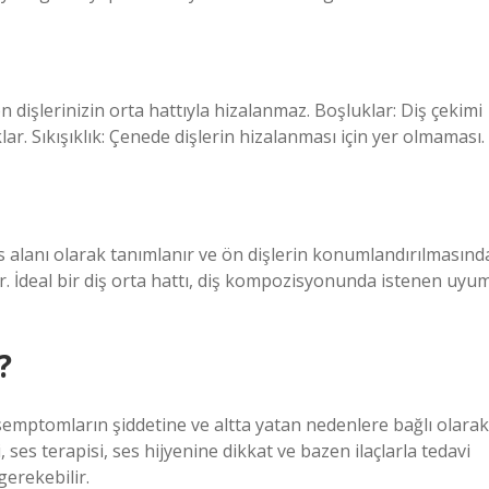
ön dişlerinizin orta hattıyla hizalanmaz. Boşluklar: Diş çekimi
ar. Sıkışıklık: Çenede dişlerin hizalanması için yer olmaması.
mas alanı olarak tanımlanır ve ön dişlerin konumlandırılmasınd
r. İdeal bir diş orta hattı, diş kompozisyonunda istenen uyu
?
mptomların şiddetine ve altta yatan nedenlere bağlı olarak
i, ses terapisi, ses hijyenine dikkat ve bazen ilaçlarla tedavi
gerekebilir.