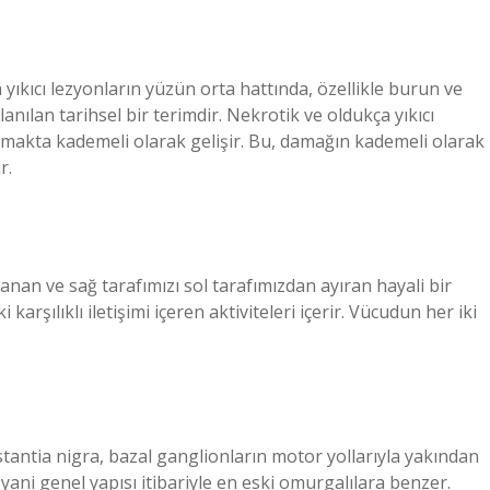
yıkıcı lezyonların yüzün orta hattında, özellikle burun ve
anılan tarihsel bir terimdir. Nekrotik ve oldukça yıkıcı
amakta kademeli olarak gelişir. Bu, damağın kademeli olarak
r.
an ve sağ tarafımızı sol tarafımızdan ayıran hayali bir
karşılıklı iletişimi içeren aktiviteleri içerir. Vücudun her iki
stantia nigra, bazal ganglionların motor yollarıyla yakından
r, yani genel yapısı itibariyle en eski omurgalılara benzer.