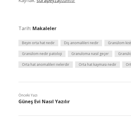
Kaynak:
surapeyzaj.com.tr
Tarih:
Makaleler
Beyin orta hat nedir
Diş anomalileri nedir
Granülom kist
Granülom nedir patoloji
Granuloma nasıl geçer
Granülo
Orta hat anomalileri nelerdir
Orta hat kayması nedir
Or
Önceki Yazı
Güneş Evi Nasıl Yazılır