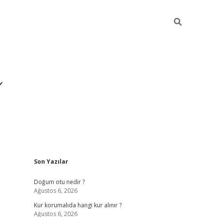
i
Sidebar
Son Yazılar
betci
vdcasino giriş
ilbet casino
ilbet yeni giriş
Betexpe
Doğum otu nedir ?
Ağustos 6, 2026
Kur korumalıda hangi kur alınır ?
Ağustos 6, 2026