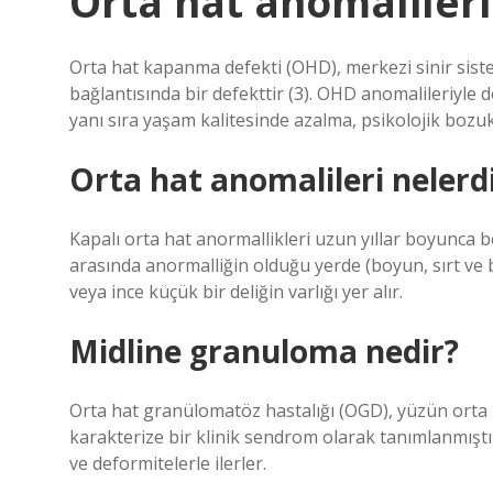
Orta hat anomalileri
Orta hat kapanma defekti (OHD), merkezi sinir sist
bağlantısında bir defekttir (3). OHD anomalileriyle d
yanı sıra yaşam kalitesinde azalma, psikolojik bozu
Orta hat anomalileri nelerd
Kapalı orta hat anormallikleri uzun yıllar boyunca b
arasında anormalliğin olduğu yerde (boyun, sırt ve be
veya ince küçük bir deliğin varlığı yer alır.
Midline granuloma nedir?
Orta hat granülomatöz hastalığı (OGD), yüzün orta h
karakterize bir klinik sendrom olarak tanımlanmıştı
ve deformitelerle ilerler.