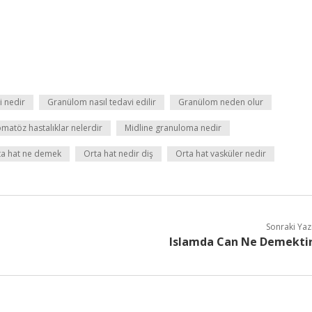
i nedir
Granülom nasıl tedavi edilir
Granülom neden olur
matöz hastalıklar nelerdir
Midline granuloma nedir
ta hat ne demek
Orta hat nedir diş
Orta hat vasküler nedir
Sonraki Yaz
Islamda Can Ne Demekti