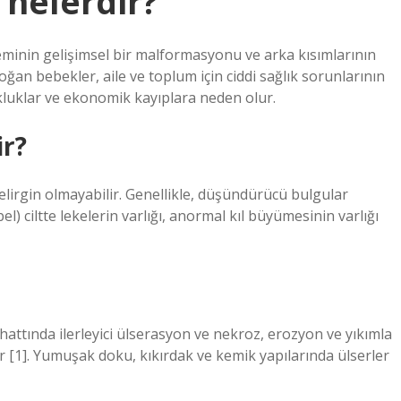
 nelerdir?
eminin gelişimsel bir malformasyonu ve arka kısımlarının
oğan bebekler, aile ve toplum için ciddi sağlık sorunlarının
kluklar ve ekonomik kayıplara neden olur.
ir?
elirgin olmayabilir. Genellikle, düşündürücü bulgular
l) ciltte lekelerin varlığı, anormal kıl büyümesinin varlığı
attında ilerleyici ülserasyon ve nekroz, erozyon ve yıkımla
r [1]. Yumuşak doku, kıkırdak ve kemik yapılarında ülserler