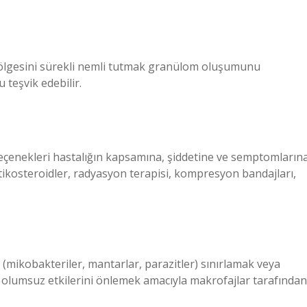
bölgesini sürekli nemli tutmak granülom oluşumunu
 teşvik edebilir.
seçenekleri hastalığın kapsamına, şiddetine ve semptomların
rtikosteroidler, radyasyon terapisi, kompresyon bandajları,
 (mikobakteriler, mantarlar, parazitler) sınırlamak veya
b.) olumsuz etkilerini önlemek amacıyla makrofajlar tarafından