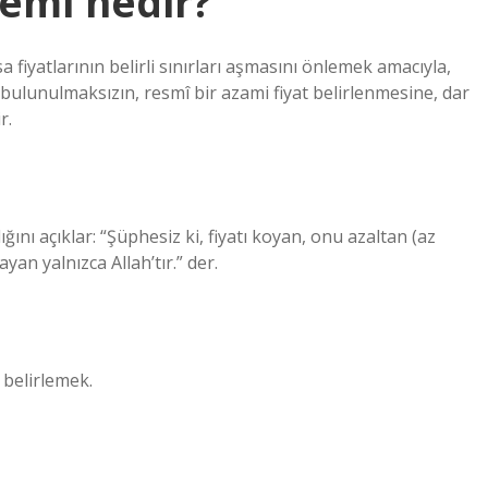
temi nedir?
a fiyatlarının belirli sınırları aşmasını önlemek amacıyla,
lunulmaksızın, resmî bir azami fiyat belirlenmesine, dar
r.
ğını açıklar: “Şüphesiz ki, fiyatı koyan, onu azaltan (az
yan yalnızca Allah’tır.” der.
 belirlemek.