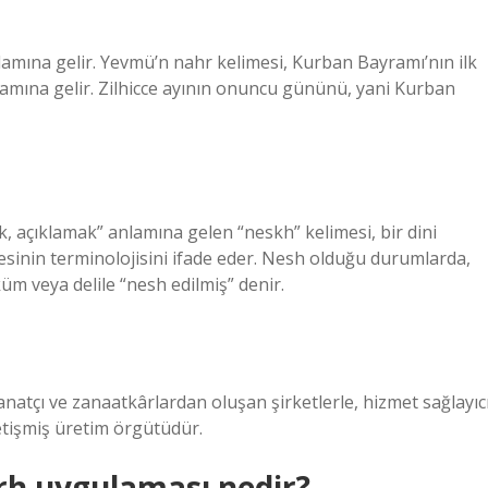
mına gelir. Yevmü’n nahr kelimesi, Kurban Bayramı’nın ilk
amına gelir. Zilhicce ayının onuncu gününü, yani Kurban
, açıklamak” anlamına gelen “neskh” kelimesi, bir dini
esinin terminolojisini ifade eder. Nesh olduğu durumlarda,
üm veya delile “nesh edilmiş” denir.
sanatçı ve zanaatkârlardan oluşan şirketlerle, hizmet sağlayıc
etişmiş üretim örgütüdür.
rh uygulaması nedir?