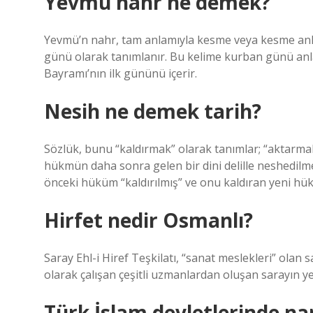
Yevmu nahr ne demek?
Yevmü’n nahr, tam anlamıyla kesme veya kesme anla
günü olarak tanımlanır. Bu kelime kurban günü anl
Bayramı’nın ilk gününü içerir.
Nesih ne demek tarih?
Sözlük, bunu “kaldırmak” olarak tanımlar; “aktarmak
hükmün daha sonra gelen bir dini delille neshedilm
önceki hüküm “kaldırılmış” ve onu kaldıran yeni hük
Hirfet nedir Osmanlı?
Saray Ehl-i Hiref Teşkilatı, “sanat meslekleri” olan 
olarak çalışan çeşitli uzmanlardan oluşan sarayın y
Türk İslam devletlerinde na