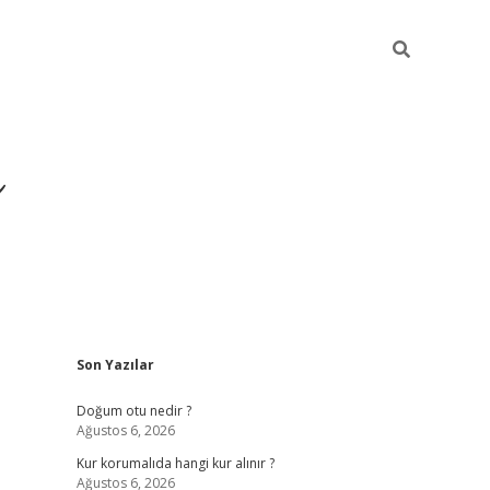
i
Sidebar
Son Yazılar
betci
vdcasino giriş
ilbet casino
ilbet yeni giriş
Betexper
Doğum otu nedir ?
Ağustos 6, 2026
Kur korumalıda hangi kur alınır ?
Ağustos 6, 2026