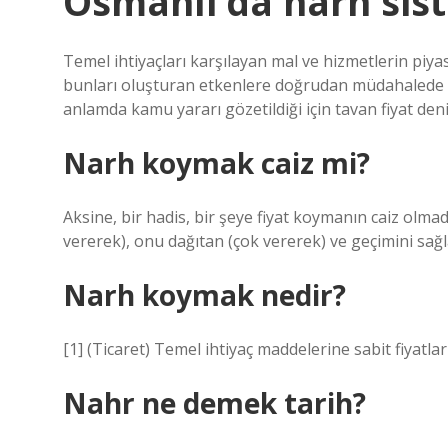
Osmanlı’da narh sis
Temel ihtiyaçları karşılayan mal ve hizmetlerin piyas
bunları oluşturan etkenlere doğrudan müdahalede bu
anlamda kamu yararı gözetildiği için tavan fiyat deni
Narh koymak caiz mi?
Aksine, bir hadis, bir şeye fiyat koymanın caiz olmadı
vererek), onu dağıtan (çok vererek) ve geçimini sağla
Narh koymak nedir?
[1] (Ticaret) Temel ihtiyaç maddelerine sabit fiyatlar
Nahr ne demek tarih?