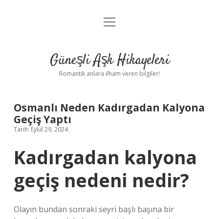
menüyü
Anasayfa
aç
Gizlilik Politikası
Güneşli Aşk Hikayeleri
Yasal Uyarı
Romantik anlara ilham veren bilgiler!
Hakkımızda
Osmanlı Neden Kadırgadan Kalyona
Geçiş Yaptı
Tarih: Eylül 29, 2024
Kadırgadan kalyona
geçiş nedeni nedir?
Olayın bundan sonraki seyri başlı başına bir