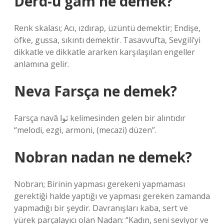
Derd-ü gam ne demek?
Renk skalası; Acı, ızdırap, üzüntü demektir; Endişe,
öfke, gussa, sıkıntı demektir. Tasavvufta, Sevgili’yi
dikkatle ve dikkatle ararken karşılaşılan engeller
anlamına gelir.
Neva Farsça ne demek?
Farsça navā نَوا kelimesinden gelen bir alıntıdır
“melodi, ezgi, armoni, (mecazi) düzen”.
Nobran nadan ne demek?
Nobran; Birinin yapması gerekeni yapmaması
gerektiği halde yaptığı ve yapması gereken zamanda
yapmadığı bir şeydir. Davranışları kaba, sert ve
yürek parçalayıcı olan Nadan: “Kadın, seni seviyor ve