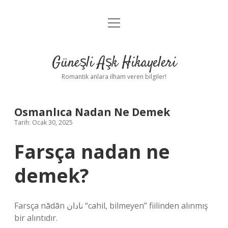
menüyü
Anasayfa
aç
Gizlilik Politikası
Güneşli Aşk Hikayeleri
Yasal Uyarı
Romantik anlara ilham veren bilgiler!
Hakkımızda
Osmanlıca Nadan Ne Demek
Tarih: Ocak 30, 2025
Farsça nadan ne
demek?
Farsça nādān نادان “cahil, bilmeyen” fiilinden alınmış
bir alıntıdır.