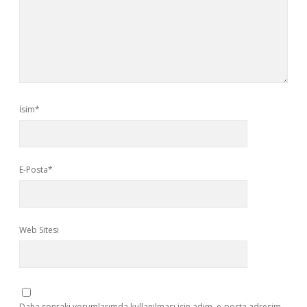
İsim*
E-Posta*
Web Sitesi
Daha sonraki yorumlarımda kullanılması için adım, e-posta adresim