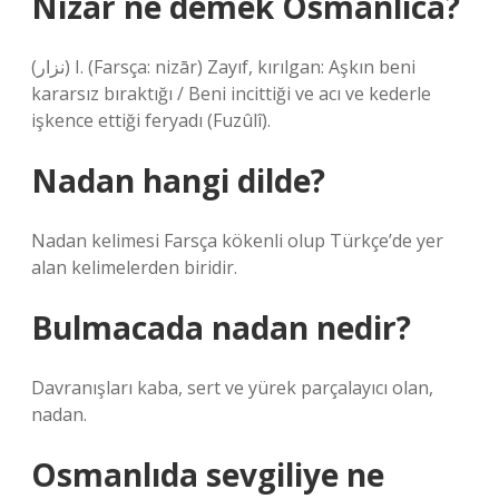
Nizar ne demek Osmanlıca?
(ﻧﺰﺍﺭ) I. (Farsça: nizār) Zayıf, kırılgan: Aşkın beni
kararsız bıraktığı / Beni incittiği ve acı ve kederle
işkence ettiği feryadı (Fuzûlî).
Nadan hangi dilde?
Nadan kelimesi Farsça kökenli olup Türkçe’de yer
alan kelimelerden biridir.
Bulmacada nadan nedir?
Davranışları kaba, sert ve yürek parçalayıcı olan,
nadan.
Osmanlıda sevgiliye ne