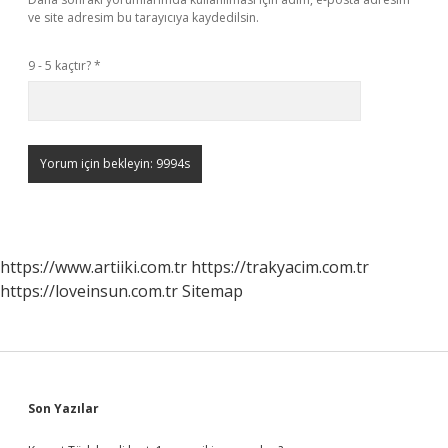
ve site adresim bu tarayıcıya kaydedilsin.
9 - 5 kaçtır?
*
https://www.artiiki.com.tr
https://trakyacim.com.tr
https://loveinsun.com.tr
Sitemap
Sidebar
Son Yazılar