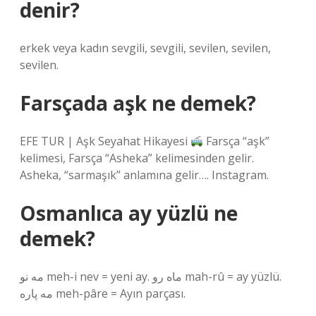
denir?
erkek veya kadın sevgili, sevgili, sevilen, sevilen,
sevilen.
Farsçada aşk ne demek?
EFE TUR | Aşk Seyahat Hikayesi
Farsça “aşk”
kelimesi, Farsça “Asheka” kelimesinden gelir.
Asheka, “sarmaşık” anlamına gelir…. Instagram.
Osmanlıca ay yüzlü ne
demek?
مه نو meh-i nev = yeni ay. ماه رو mah-rû = ay yüzlü.
مه پاره meh-pâre = Ayın parçası.