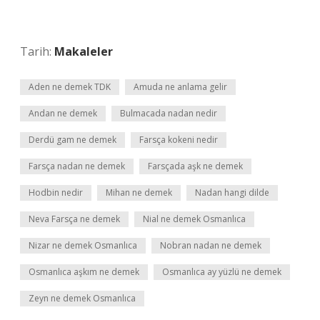
Tarih:
Makaleler
Aden ne demek TDK
Amuda ne anlama gelir
Andan ne demek
Bulmacada nadan nedir
Derdü gam ne demek
Farsça kokeni nedir
Farsça nadan ne demek
Farsçada aşk ne demek
Hodbin nedir
Mihan ne demek
Nadan hangi dilde
Neva Farsça ne demek
Nial ne demek Osmanlıca
Nizar ne demek Osmanlıca
Nobran nadan ne demek
Osmanlıca aşkım ne demek
Osmanlıca ay yüzlü ne demek
Zeyn ne demek Osmanlıca