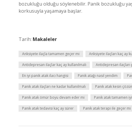
bozukluğu olduğu söylenebilir. Panik bozukluğu yaş
korkusuyla yaşamaya başlar.
Tarih:
Makaleler
Anksiyete ilaçla tamamen geçer mi
Anksiyete ilaçları kaç ay ku
Antidepresan ilaçlar kaç ay kullanılmalı
Antidepresan ilaçları p
En iyi panik atak ilacı hangisi
Panik atağı nasıl yendim
Pan
Panik atak ilaçları ne kadar kullanılmalı
Panik atak kesin çözü
Panik atak ömür boyu devam eder mi
Panik atak tamamen iyi
Panik atak tedavisi kaç ay sürer
Panik atak terapi ile geçer mi