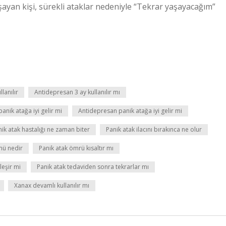
ayan kişi, sürekli ataklar nedeniyle “Tekrar yaşayacağım”
llanılır
Antidepresan 3 ay kullanılır mı
anik atağa iyi gelir mi
Antidepresan panik atağa iyi gelir mi
ik atak hastalığı ne zaman biter
Panik atak ilacını bırakınca ne olur
mü nedir
Panik atak ömrü kısaltır mı
leşir mi
Panik atak tedaviden sonra tekrarlar mı
Xanax devamlı kullanılır mı