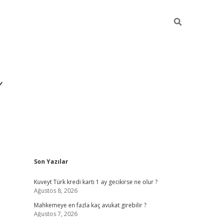
i
Sidebar
Son Yazılar
betci
vdcasino giriş
ilbet casino
ilbet yeni giriş
Betexp
Kuveyt Türk kredi kartı 1 ay gecikirse ne olur ?
Ağustos 8, 2026
Mahkemeye en fazla kaç avukat girebilir ?
Ağustos 7, 2026