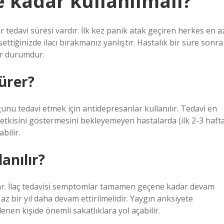
e kadar kullanılmalı?
ir tedavi süresi vardır. İlk kez panik atak geçiren herkes en a
ssettiğinizde ilacı bırakmanız yanlıştır. Hastalık bir süre sonra
bir durumdur.
sürer?
nu tedavi etmek için antidepresanlar kullanılır. Tedavi en
 etkisini göstermesini bekleyemeyen hastalarda (ilk 2-3 haft
bilir.
lanılır?
şlar. İlaç tedavisi semptomlar tamamen geçene kadar devam
 az bir yıl daha devam ettirilmelidir. Yaygın anksiyete
enen kişide önemli sakatlıklara yol açabilir.