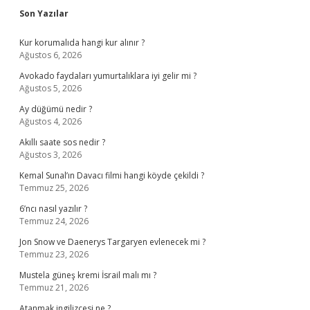
Sidebar
Son Yazılar
Kur korumalıda hangi kur alınır ?
Ağustos 6, 2026
Avokado faydaları yumurtalıklara iyi gelir mi ?
Ağustos 5, 2026
Ay düğümü nedir ?
Ağustos 4, 2026
Akıllı saate sos nedir ?
Ağustos 3, 2026
Kemal Sunal’ın Davacı filmi hangi köyde çekildi ?
Temmuz 25, 2026
6’ncı nasıl yazılır ?
Temmuz 24, 2026
Jon Snow ve Daenerys Targaryen evlenecek mi ?
Temmuz 23, 2026
Mustela güneş kremi İsrail malı mı ?
Temmuz 21, 2026
Atanmak ingilizcesi ne ?