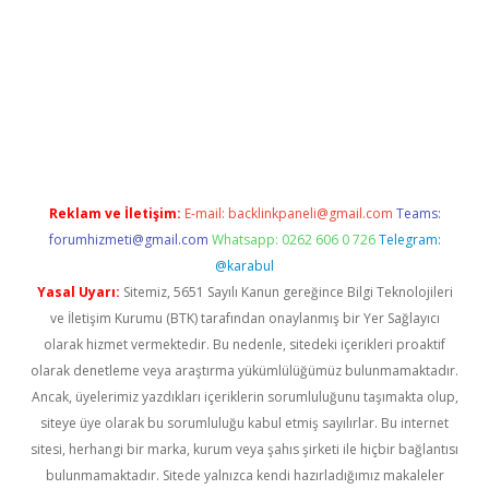
texper giriş adresi güncellendi
betexper.xyz
hiltonbet yeni gir
Reklam ve İletişim:
E-mail:
backlinkpaneli@gmail.com
Teams:
forumhizmeti@gmail.com
Whatsapp: 0262 606 0 726
Telegram:
@karabul
Yasal Uyarı:
Sitemiz, 5651 Sayılı Kanun gereğince Bilgi Teknolojileri
ve İletişim Kurumu (BTK) tarafından onaylanmış bir Yer Sağlayıcı
olarak hizmet vermektedir. Bu nedenle, sitedeki içerikleri proaktif
olarak denetleme veya araştırma yükümlülüğümüz bulunmamaktadır.
Ancak, üyelerimiz yazdıkları içeriklerin sorumluluğunu taşımakta olup,
siteye üye olarak bu sorumluluğu kabul etmiş sayılırlar. Bu internet
sitesi, herhangi bir marka, kurum veya şahıs şirketi ile hiçbir bağlantısı
bulunmamaktadır. Sitede yalnızca kendi hazırladığımız makaleler