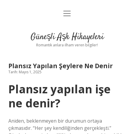
menüyü
Anasayfa
aç
Gizlilik Politikası
Güneşli Aşk Hikayeleri
Yasal Uyarı
Romantik anlara ilham veren bilgiler!
Hakkımızda
Plansız Yapılan Şeylere Ne Denir
Tarih: Mayıs 1, 2025
Plansız yapılan işe
ne denir?
Aniden, beklenmeyen bir durumun ortaya
çıkmasıdır. “Her şey kendiliğinden gerçekleşti.”