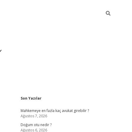
i
Sidebar
Son Yazılar
betci
vdcasino giriş
ilbet casino
ilbet yeni giriş
Betexper
Mahkemeye en fazla kaç avukat girebilir ?
Ağustos 7, 2026
Doğum otu nedir ?
Ağustos 6, 2026