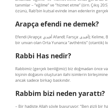
tanımlar – “eğilme” ve “hizmet etme” (örn. Çıkış 20:5
özünü, Rab’bin kutsal evinde iman edenlerin gerçe
Arapça efendi ne demek?
Efendi (Arapça: أفندي Afandī; Farsça: آفندی); Kelime, Bizans’ta “efendi”, “usta” veya “üstünlük” anlamına gelen fahri
bir unvan olan Orta Yunanca “avthéntis” (otantik) 
Rabbi Has nedir?
Rabbimiz (gerçek benliğimiz) biz doğmadan önce var
kişinin doğasını oluşturan ilahi isimlerin birleşimine
ancak sadece birkaçı baskındır.
Rabbim bizi neden yarattı?
– Bir hadiste Allah şöyle buyuruyor: “Ben gizli bir h