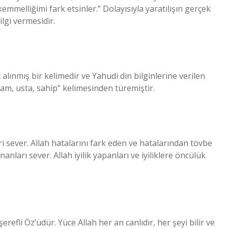
kemmelliğimi fark etsinler.” Dolayısıyla yaratılışın gerçek
lgi vermesidir.
kelime, İbranice rab רַב‎ “büyük adam, usta, sahip” kelimesinden türemiştir.
i sever. Allah hatalarını fark eden ve hatalarından tövbe
anları sever. Allah iyilik yapanları ve iyiliklere öncülük
şerefli Öz’üdür. Yüce Allah her an canlıdır, her şeyi bilir ve