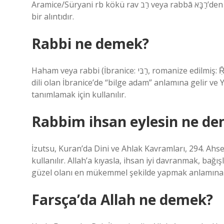
Aramice/Süryani rb kökü rav רַב veya rabbā רַבָּא’den gelir “1. “Büyük, çok (sıfat), 2. büyük kişi, usta” kelimesinden
bir alıntıdır.
Rabbi ne demek?
Haham veya rabbi (İbranice: רַבִּי‎, romanize edilmiş: Ṝaṿḇị) Yahudilikte dini bir liderdir. “Haham” kelimesi, bir Sami
dili olan İbranice’de “bilge adam” anlamına gelir ve Y
tanımlamak için kullanılır.
Rabbim ihsan eylesin ne d
İzutsu, Kuran’da Dini ve Ahlak Kavramları, 294. Ahsen’
kullanılır. Allah’a kıyasla, ihsan iyi davranmak, b
güzel olanı en mükemmel şekilde yapmak anlamına 
Farsça’da Allah ne demek?