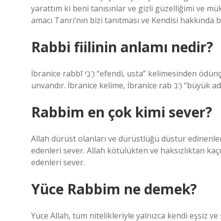
yarattım ki beni tanısınlar ve gizli güzelliğimi ve mü
amacı Tanrı’nın bizi tanıtması ve Kendisi hakkında bi
Rabbi fiilinin anlamı nedir?
İbranice rabbī רַבִּי “efendi, usta” kelimesinden ödünç alınmış bir kelimedir ve Yahudi din bilginlerine verilen
unvandır. İbranice 
Rabbim en çok kimi sever?
Allah dürüst olanları ve dürüstlüğü düstur edinenler
edenleri sever. Allah kötülükten ve haksızlıktan kaçın
edenleri sever.
Yüce Rabbim ne demek?
Yüce Allah, tüm nitelikleriyle yalnızca kendi eşsiz ve 