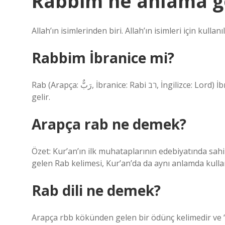
Rabbim ne anlama ge
Allah’ın isimlerinden biri. Allah’ın isimleri için kulla
Rabbim İbranice mi?
Rab (Arapça: رَبٌّ, İbranice: Rabi רב, İngilizce: Lord) İbranice kökenli bir kelime olup “efendi” veya “kral” anlamına
gelir.
Arapça rab ne demek?
Özet: Kur’an’ın ilk muhataplarının edebiyatında sahi
gelen Rab kelimesi, Kur’an’da da aynı anlamda kullan
Rab dili ne demek?
Arapça rbb kökünden gelen bir ödünç kelimedir ve “b