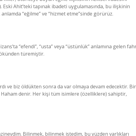
). Eski Ahit’teki tapınak ibadeti uygulamasında, bu ilişkinin
k anlamda “eğilme” ve “hizmet etme”sinde görürüz.
kökünden türemiştir.
dı ve biz öldükten sonra da var olmaya devam edecektir. Bir
 Haham denir. Her kişi tüm isimlere (özelliklere) sahiptir,
azineydim. Bilinmek, bilinmek istedim, bu yüzden varlıkları