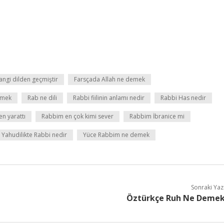
angi dilden geçmiştir
Farsçada Allah ne demek
emek
Rab ne dili
Rabbi fiilinin anlamı nedir
Rabbi Has nedir
n yarattı
Rabbim en çok kimi sever
Rabbim İbranice mi
Yahudilikte Rabbi nedir
Yüce Rabbim ne demek
Sonraki Yaz
Öztürkçe Ruh Ne Deme