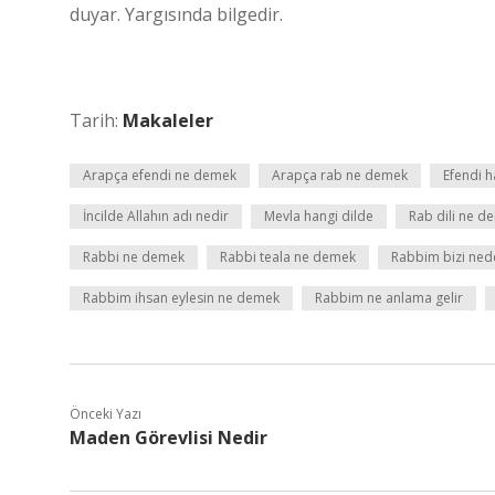
duyar. Yargısında bilgedir.
Tarih:
Makaleler
Arapça efendi ne demek
Arapça rab ne demek
Efendi h
İncilde Allahın adı nedir
Mevla hangi dilde
Rab dili ne d
Rabbi ne demek
Rabbi teala ne demek
Rabbim bizi nede
Rabbim ihsan eylesin ne demek
Rabbim ne anlama gelir
Önceki Yazı
Maden Görevlisi Nedir