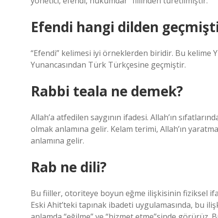
yönetici, efendi, hükümdar” fiilinden türetilmiştir.
Efendi hangi dilden geçmişt
“Efendi” kelimesi iyi örneklerden biridir. Bu kelim
Yunancasından Türk Türkçesine geçmiştir.
Rabbi teala ne demek?
Allah’a atfedilen saygının ifadesi. Allah’ın sıfatlar
olmak anlamına gelir. Kelam terimi, Allah’ın yara
anlamına gelir.
Rab ne dili?
Bu fiiller, otoriteye boyun eğme ilişkisinin fiziksel i
Eski Ahit’teki tapınak ibadeti uygulamasında, bu ili
anlamda “eğilme” ve “hizmet etme”sinde görürüz. Bu fi