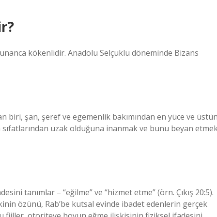
ir?
e Yunanca kökenlidir. Anadolu Selçuklu döneminde Bizans
ından biri, şan, şeref ve egemenlik bakımından en yüce ve üstü
tma sıfatlarından uzak olduğuna inanmak ve bunu beyan etme
fadesini tanımlar – “eğilme” ve “hizmet etme” (örn. Çıkış 20:5).
şkinin özünü, Rab’be kutsal evinde ibadet edenlerin gerçek
iller, otoriteye boyun eğme ilişkisinin fiziksel ifadesini