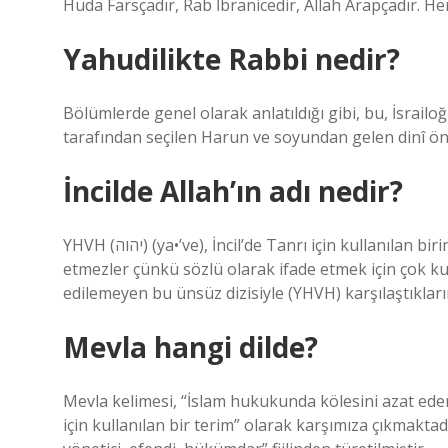
Huda Farsçadır, Rab İbranicedir, Allah Arapçadır. He
Yahudilikte Rabbi nedir?
Bölümlerde genel olarak anlatıldığı gibi, bu, İsrail
tarafından seçilen Harun ve soyundan gelen dinî önde
İncilde Allah’ın adı nedir?
YHVH (יהוה) (ya•’ve), İncil’de Tanrı için kullanılan birincil İbranice isimdir. Yahudiler genellikle bu ismi telaffuz
etmezler çünkü sözlü olarak ifade etmek için çok k
edilemeyen bu ünsüz dizisiyle (YHVH) karşılaştıklar
Mevla hangi dilde?
Mevla kelimesi, “İslam hukukunda kölesini azat eden 
için kullanılan bir terim” olarak karşımıza çıkmakta