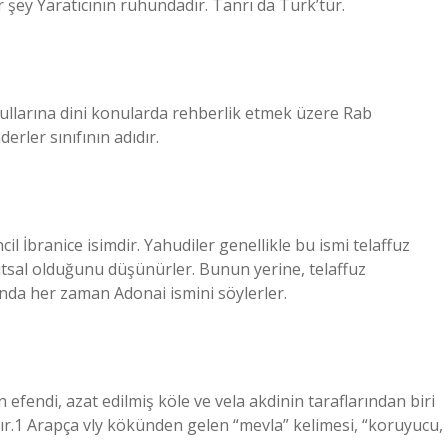
r şey Yaratıcının ruhundadır. Tanrı da Türk’tür.
oğullarına dini konularda rehberlik etmek üzere Rab
rler sınıfının adıdır.
utsal olduğunu düşünürler. Bunun yerine, telaffuz
ında her zaman Adonai ismini söylerler.
efendi, azat edilmiş köle ve vela akdinin taraflarından biri
dır.1 Arapça vly kökünden gelen “mevla” kelimesi, “koruyucu,