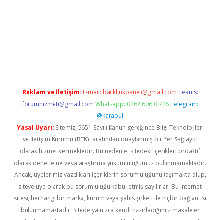
xper giriş adresi güncellendi
betexper.xyz
hiltonbet yeni giri
Reklam ve İletişim:
E-mail:
backlinkpaneli@gmail.com
Teams:
forumhizmeti@gmail.com
Whatsapp: 0262 606 0 726
Telegram:
@karabul
Yasal Uyarı:
Sitemiz, 5651 Sayılı Kanun gereğince Bilgi Teknolojileri
ve İletişim Kurumu (BTK) tarafından onaylanmış bir Yer Sağlayıcı
olarak hizmet vermektedir. Bu nedenle, sitedeki içerikleri proaktif
olarak denetleme veya araştırma yükümlülüğümüz bulunmamaktadır.
Ancak, üyelerimiz yazdıkları içeriklerin sorumluluğunu taşımakta olup,
siteye üye olarak bu sorumluluğu kabul etmiş sayılırlar. Bu internet
sitesi, herhangi bir marka, kurum veya şahıs şirketi ile hiçbir bağlantısı
bulunmamaktadır. Sitede yalnızca kendi hazırladığımız makaleler