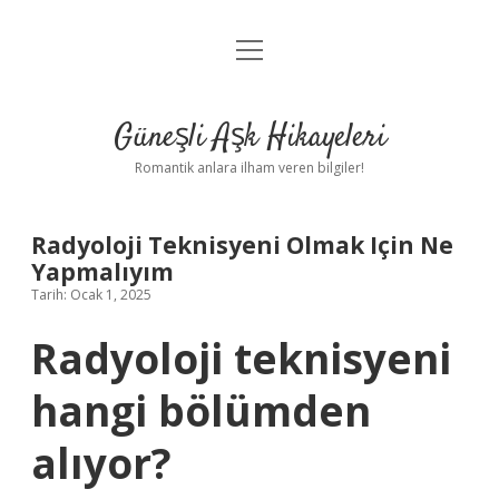
menüyü
Anasayfa
aç
Gizlilik Politikası
Güneşli Aşk Hikayeleri
Yasal Uyarı
Romantik anlara ilham veren bilgiler!
Hakkımızda
Radyoloji Teknisyeni Olmak Için Ne
Yapmalıyım
Tarih: Ocak 1, 2025
Radyoloji teknisyeni
hangi bölümden
alıyor?