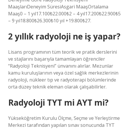
MaaşlarıDeneyim SüresiAsgari MaaşOrtalama
Maaş0 – 1 yıl17.100₺22.000₺2 – 4 yıl17.200₺22.900₺5
– 9 yıl18.800₺26.300₺10 yıl +19.800₺27.
2 yıllık radyoloji ne iş yapar?
Lisans programının tüm teorik ve pratik derslerini
ve stajlarını başarıyla tamamlayan öğrenciler
“Radyoloji Teknisyeni” ünvanını alırlar. Mezunlar
kamu kuruluşlarının veya özel sağlık merkezlerinin
radyoloji, nükleer tıp ve radyoterapi bölümlerinde
orta düzey teknik eleman olarak çalışabilirler.
Radyoloji TYT mi AYT mi?
Yükseköğretim Kurulu Ölçme, Seçme ve Yerleştirme
Merkezi tarafından yapılan sınav sonucunda TYT