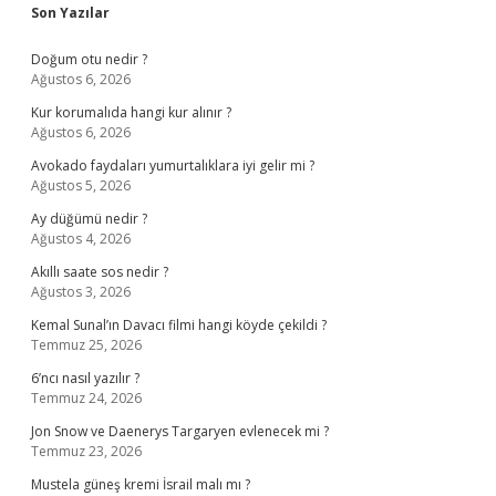
Sidebar
Son Yazılar
Doğum otu nedir ?
Ağustos 6, 2026
Kur korumalıda hangi kur alınır ?
Ağustos 6, 2026
Avokado faydaları yumurtalıklara iyi gelir mi ?
Ağustos 5, 2026
Ay düğümü nedir ?
Ağustos 4, 2026
Akıllı saate sos nedir ?
Ağustos 3, 2026
Kemal Sunal’ın Davacı filmi hangi köyde çekildi ?
Temmuz 25, 2026
6’ncı nasıl yazılır ?
Temmuz 24, 2026
Jon Snow ve Daenerys Targaryen evlenecek mi ?
Temmuz 23, 2026
Mustela güneş kremi İsrail malı mı ?