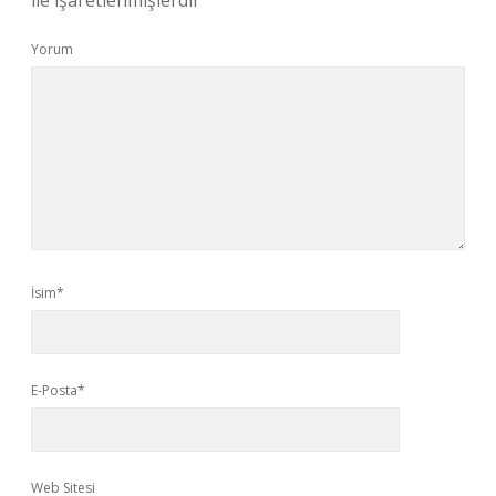
ile işaretlenmişlerdir
Yorum
İsim*
E-Posta*
Web Sitesi