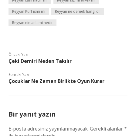
Reyyan ismi nadir mi
Reyyan kız mı erkek mi
Reyyan Kürt ismi mi
Reyyan ne demek hangi dil
Reyyan nin anlami nedir
Önceki Yazı
Çeki Demiri Neden Takılır
Sonraki Yazı
Çocuklar Ne Zaman Birlikte Oyun Kurar
Bir yanıt yazın
E-posta adresiniz yayınlanmayacak.
Gerekli alanlar
*