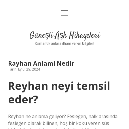
menüyü
Anasayfa
aç
Gizlilik Politikası
Güneşli Aşk Hikayeleri
Yasal Uyarı
Romantik anlara ilham veren bilgiler!
Hakkımızda
Rayhan Anlami Nedir
Tarih: Eylül 29, 2024
Reyhan neyi temsil
eder?
Reyhan ne anlama geliyor? Fesleğen, halk arasında
fesleğen olarak bilinen, hoş bir koku veren süs