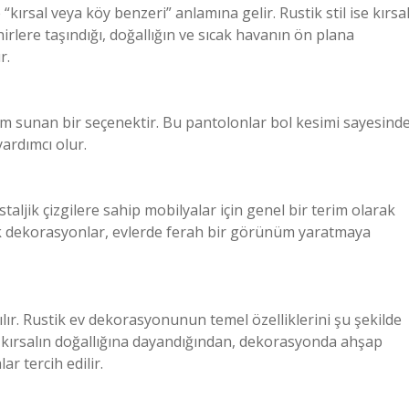
 “kırsal veya köy benzeri” anlamına gelir. Rustik stil ise kırsa
rlere taşındığı, doğallığın ve sıcak havanın ön plana
r.
üm sunan bir seçenektir. Bu pantolonlar bol kesimi sayesind
ardımcı olur.
staljik çizgilere sahip mobilyalar için genel bir terim olarak
tik dekorasyonlar, evlerde ferah bir görünüm yaratmaya
lır. Rustik ev dekorasyonunun temel özelliklerini şu şekilde
ik kırsalın doğallığına dayandığından, dekorasyonda ahşap
 tercih edilir.