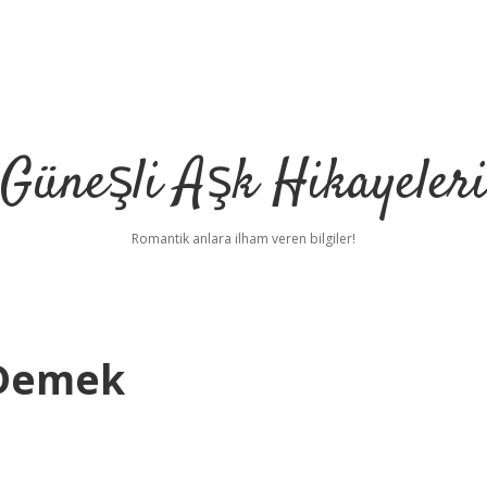
Güneşli Aşk Hikayeler
Romantik anlara ilham veren bilgiler!
 Demek