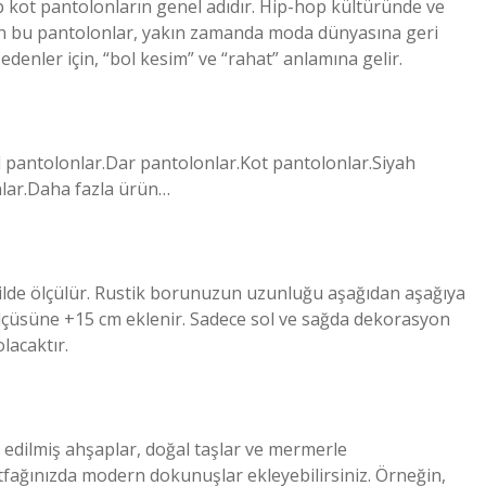
ip kot pantolonların genel adıdır. Hip-hop kültüründe ve
lan bu pantolonlar, yakın zamanda moda dünyasına geri
denler için, “bol kesim” ve “rahat” anlamına gelir.
el pantolonlar.Dar pantolonlar.Kot pantolonlar.Siyah
lar.Daha fazla ürün…
ekilde ölçülür. Rustik borunuzun uzunluğu aşağıdan aşağıya
ölçüsüne +15 cm eklenir. Sadece sol ve sağda dekorasyon
lacaktır.
e edilmiş ahşaplar, doğal taşlar ve mermerle
utfağınızda modern dokunuşlar ekleyebilirsiniz. Örneğin,