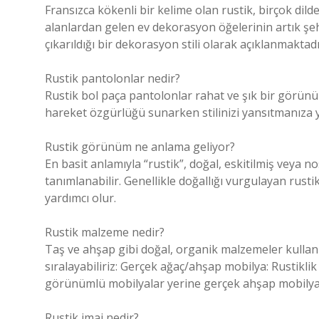
Fransızca kökenli bir kelime olan rustik, birçok dilde
alanlardan gelen ev dekorasyon öğelerinin artık şehi
çıkarıldığı bir dekorasyon stili olarak açıklanmaktadı
Rustik pantolonlar nedir?
Rustik bol paça pantolonlar rahat ve şık bir görün
hareket özgürlüğü sunarken stilinizi yansıtmanıza y
Rustik görünüm ne anlama geliyor?
En basit anlamıyla “rustik”, doğal, eskitilmiş veya no
tanımlanabilir. Genellikle doğallığı vurgulayan rus
yardımcı olur.
Rustik malzeme nedir?
Taş ve ahşap gibi doğal, organik malzemeler kullanı
sıralayabiliriz: Gerçek ağaç/ahşap mobilya: Rustikl
görünümlü mobilyalar yerine gerçek ahşap mobilyalar
Rustik imaj nedir?