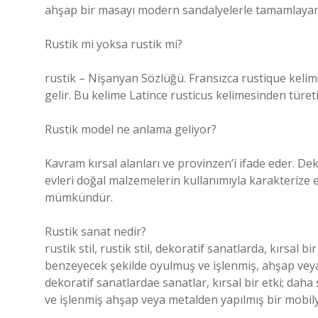
ahşap bir masayı modern sandalyelerle tamamlayarak e
Rustik mi yoksa rustik mi?
rustik – Nişanyan Sözlüğü. Fransızca rustique kelimes
gelir. Bu kelime Latince rusticus kelimesinden türetil
Rustik model ne anlama geliyor?
Kavram kırsal alanları ve provinzen’i ifade eder. De
evleri doğal malzemelerin kullanımıyla karakterize e
mümkündür.
Rustik sanat nedir?
rustik stil, rustik stil, dekoratif sanatlarda, kırsal b
benzeyecek şekilde oyulmuş ve işlenmiş, ahşap veya me
dekoratif sanatlardae sanatlar, kırsal bir etki; dah
ve işlenmiş ahşap veya metalden yapılmış bir mobily