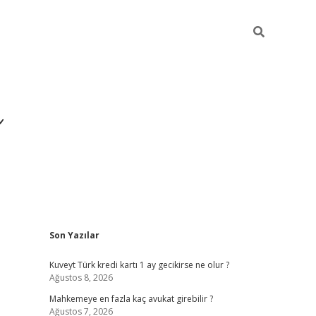
i
Sidebar
Son Yazılar
betci
vdcasino giriş
ilbet casino
ilbet yeni giriş
Betex
Kuveyt Türk kredi kartı 1 ay gecikirse ne olur ?
Ağustos 8, 2026
Mahkemeye en fazla kaç avukat girebilir ?
Ağustos 7, 2026