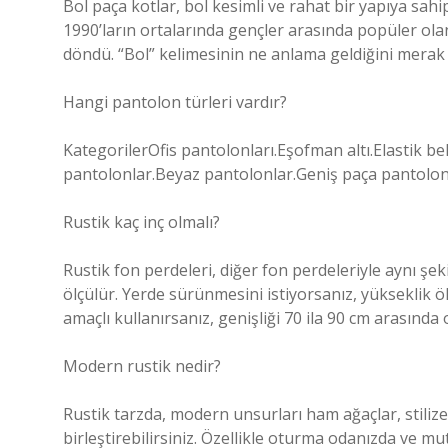
Bol paça kotlar, bol kesimli ve rahat bir yapıya sah
1990’ların ortalarında gençler arasında popüler o
döndü. “Bol” kelimesinin ne anlama geldiğini merak e
Hangi pantolon türleri vardır?
KategorilerOfis pantolonları.Eşofman altı.Elastik b
pantolonlar.Beyaz pantolonlar.Geniş paça pantolon
Rustik kaç inç olmalı?
Rustik fon perdeleri, diğer fon perdeleriyle aynı ş
ölçülür. Yerde sürünmesini istiyorsanız, yükseklik 
amaçlı kullanırsanız, genişliği 70 ila 90 cm arasında o
Modern rustik nedir?
Rustik tarzda, modern unsurları ham ağaçlar, stiliz
birleştirebilirsiniz. Özellikle oturma odanızda ve m