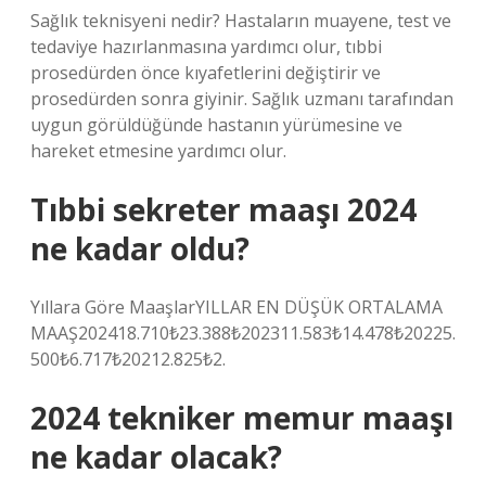
Sağlık teknisyeni nedir? Hastaların muayene, test ve
tedaviye hazırlanmasına yardımcı olur, tıbbi
prosedürden önce kıyafetlerini değiştirir ve
prosedürden sonra giyinir. Sağlık uzmanı tarafından
uygun görüldüğünde hastanın yürümesine ve
hareket etmesine yardımcı olur.
Tıbbi sekreter maaşı 2024
ne kadar oldu?
Yıllara Göre MaaşlarYILLAR EN DÜŞÜK ORTALAMA
MAAŞ202418.710₺23.388₺202311.583₺14.478₺20225.
500₺6.717₺20212.825₺2.
2024 tekniker memur maaşı
ne kadar olacak?