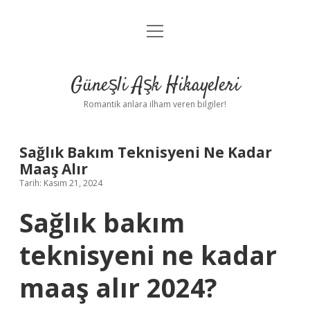
menüyü
Anasayfa
aç
Gizlilik Politikası
Güneşli Aşk Hikayeleri
Yasal Uyarı
Romantik anlara ilham veren bilgiler!
Hakkımızda
Sağlık Bakım Teknisyeni Ne Kadar
Maaş Alır
Tarih: Kasım 21, 2024
Sağlık bakım
teknisyeni ne kadar
maaş alır 2024?