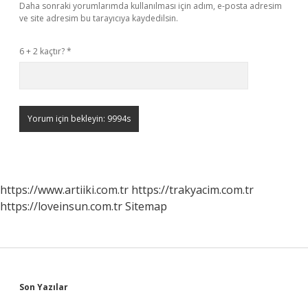
Daha sonraki yorumlarımda kullanılması için adım, e-posta adresim
ve site adresim bu tarayıcıya kaydedilsin.
6 + 2 kaçtır?
*
https://www.artiiki.com.tr
https://trakyacim.com.tr
https://loveinsun.com.tr
Sitemap
Sidebar
Son Yazılar