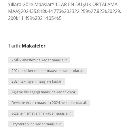
Yıllara Göre MaaşlarYILLAR EN DÜŞÜK ORTALAMA
MAAŞ202435.818₺44.773₺202322.259₺27.823₺20229.
200₺11.499₺20214.054₺5.
Tarih:
Makaleler
2 yıllık anestezi ne kadar maaş alır
2024 tekniker memur maaşı ne kadar olacak
2024 teknisyen maaşı ne kadar
Ağız ve diş sağlığı maaşı ne kadar 2024
Devlette eczacı maaşları 2024 ne kadar olacak
Eczane hizmetleri ne kadar maaş alır
Fizyoterapi ne kadar maaş alır