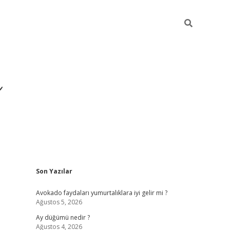
i
Sidebar
Son Yazılar
betci
vdcasino giriş
ilbet casino
ilbet yeni giriş
Betexpe
Avokado faydaları yumurtalıklara iyi gelir mi ?
Ağustos 5, 2026
Ay düğümü nedir ?
Ağustos 4, 2026