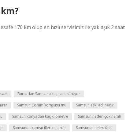
ç km?
e 170 km olup en hızlı servisimiz ile yaklaşık 2 saat
 saat
Bursadan Samsuna kaç saat sürüyor
sürer
Samsun Çorum komşusu mu
Samsun eski adı nedir
mu
Samsun Konyadan kaç kilometre
Samsun neden çok nemli
ar
Samsunun komşu illeri nelerdir
Samsunun neleri ünlü