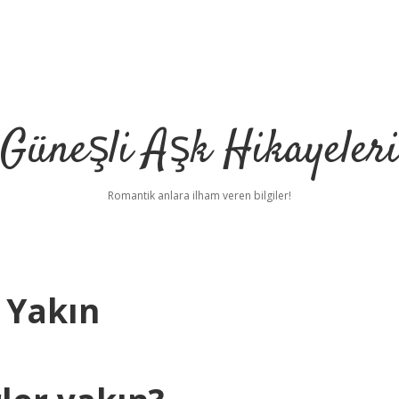
Güneşli Aşk Hikayeler
Romantik anlara ilham veren bilgiler!
 Yakın